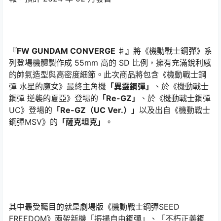
『FW GUNDAM CONVERGE ♯』
將《機動戰士鋼彈》系
列登場機體製作成 55mm 高的 SD 比例，擁有充滿銳利感
的帥氣造型與高密度細節。此次商品將包含《機動戰士鋼
彈 水星的魔女》最終主角機
「異靈鋼彈」
、於《機動戰士
鋼彈 逆襲的夏亞》登場的
「Re-GZ」
、於《機動戰士鋼彈
UC》登場的
「Re-GZ（UC Ver.）」
以及出自《機動戰士
鋼彈MSV》的
「薩克坦克」
。
其中最受矚目的就是劇場版《機動戰士鋼彈SEED
FREEDOM》兩架新機「振揚自由鋼彈」、「不朽正義鋼