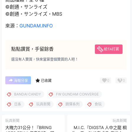
©創通・サンライズ
©創通・サンライズ・MBS
來源：
GUNDAM.INFO
點點讚賞，手留餘香
給TA打賞
還沒有人贊賞，快來當第壹個贊賞的人吧！
0
0
海報分享
已收藏
BANDAI CANDY
FW GUNDAM CONVERGE
日系
玩具新聞
鋼彈系列
食玩
玩具新聞
玩具新聞
大魄力31公分！『BRING
M.I.C.『DIGSTA 人中之龍 桐