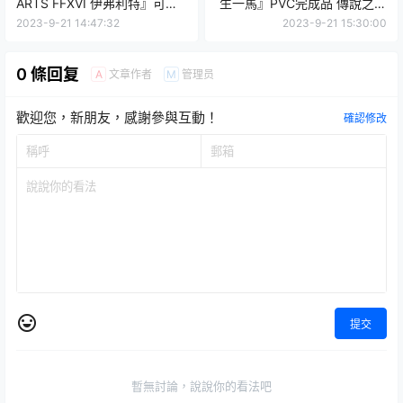
ARTS FFXVI 伊弗利特』可動
生一馬』PVC完成品 傳說之龍
規格再現召喚獸狂暴造型
拿著Staminan X凜然現身！
2023-9-21 14:47:32
2023-9-21 15:30:00
0 條回复
文章作者
管理员
A
M
歡迎您，新朋友，感謝參與互動！
確認修改
提交
暫無討論，說說你的看法吧