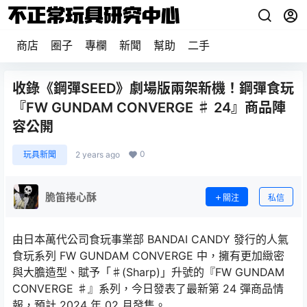
商店
圈子
專欄
新聞
幫助
二手
收錄《鋼彈SEED》劇場版兩架新機！鋼彈食玩
『FW GUNDAM CONVERGE ♯ 24』商品陣
容公開
0
玩具新聞
2 years ago
脆笛捲心酥
關注
私信
由日本萬代公司食玩事業部 BANDAI CANDY 發行的人氣
食玩系列 FW GUNDAM CONVERGE 中，擁有更加緻密
與大膽造型、賦予「♯(Sharp)」升號的『FW GUNDAM
CONVERGE ♯』系列，今日發表了最新第 24 彈商品情
報，預計 2024 年 02 月發售。