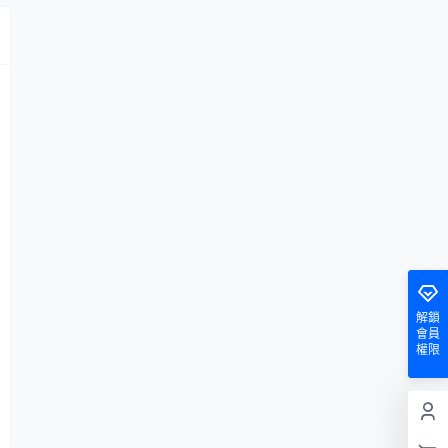
解鎖
會員
權限