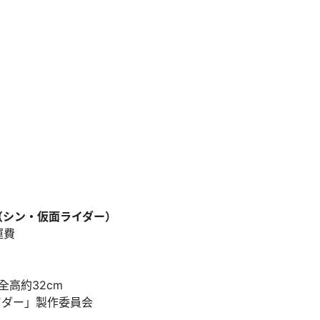
号（シン・仮面ライダー）
 運費
全高約32cm
イダー」製作委員会