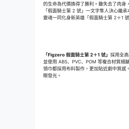
的生命為代價換得了勝利。雖失去了肉身
「假面騎士第 2 號」一文字隼人決心繼
靈魂一同化身新英雄「假面騎士第 2＋1 號
「Figzero 假面騎士第 2＋1 號」
採用全高
並使用 ABS、PVC、POM 等複合材
領巾都採用布料製作，更加貼近劇中質感。
眼發光。