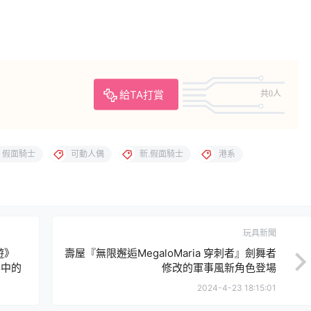
給TA打賞
共0人
假面騎士
可動人偶
新.假面騎士
港系
玩具新聞
漫遊》
壽屋『無限邂逅MegaloMaria 穿刺者』劍舞者
影中的
修改的軍事風新角色登場
2024-4-23 18:15:01