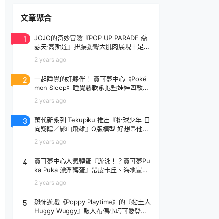
文章聚合
1
JOJO的奇妙冒險『POP UP PARADE 喬
瑟夫‧喬斯達』扭腰擺臀大肌肉展現十足騷
氣！
2 years ago
2
一起睡覺的好夥伴！ 寶可夢中心《Poké
mon Sleep》睡覺鬆軟系抱墊娃娃四款登
場
2 years ago
3
萬代新系列 Tekupiku 推出『排球少年 日
向翔陽／影山飛雄』Q版模型 好想帶他出
去玩～
2 years ago
4
寶可夢中心人氣轉蛋『游泳！？寶可夢Pu
ka Puka 漂浮轉蛋』帶皮卡丘、海地鼠去
玩水啦～
2 years ago
5
恐怖遊戲《Poppy Playtime》的『黏土人
Huggy Wuggy』駭人布偶小巧可愛登