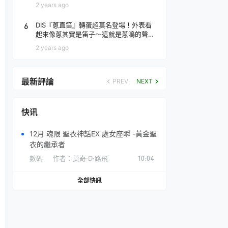
場！
2 years ago
6
DIS『蔥直笛』轉蛋超莫名登場！外表看
起來像蔥其實是笛子～這就是蔥鳴的聲音
♪
2 years ago
最新評論
PREV
NEXT
快讯
12月 魂限 聖衣神話EX 處女座瞬 -黃金聖
衣的繼承者
數碼
作者：
莫奇·D·路飛
10:04
全部快訊