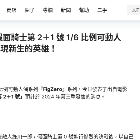
商店
圈子
專欄
新聞
幫助
二手
文章
假面騎士第 2＋1 號 1/6 比例可動人
再現新生的英雄！
/6 比例可動人偶系列
『FigZero』
系列，今日發表了出自電影
 2＋1 號」
預計於 2024 年第三季發售的消息。
終敵人綠川一郎 / 假面騎士第 0 號進行慘烈的決戰後，以自己