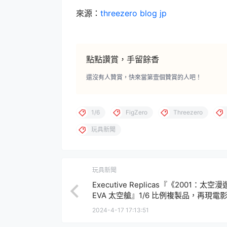
來源：
threezero blog jp
點點讚賞，手留餘香
還沒有人贊賞，快來當第壹個贊賞的人吧！
1/6
FigZero
Threezero
玩具新聞
玩具新聞
Executive Replicas『《2001：太空
EVA 太空艙』1/6 比例複製品，再現電
穿越星際的太空艙！
2024-4-17 17:13:51