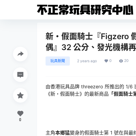
新・假面騎士『Figzero 
偶』32 公分、發光機構
0
20
玩具新聞
2 years ago
由香港玩具品牌 threezero 所推出的 1
《新・假面騎士》的最新商品
「假面騎士第
0
主角
本鄉猛
變身的假面騎士第 1 號在與最