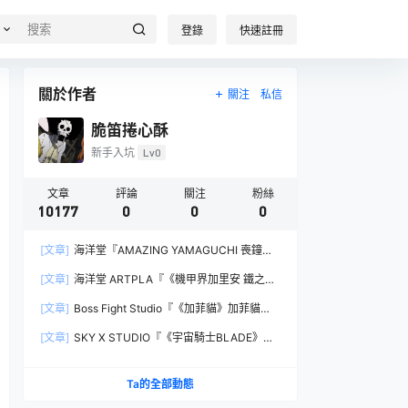
登錄
快速註冊
關於作者
關注
私信
脆笛捲心酥
新手入坑
Lv0
文章
評論
關注
粉絲
10177
0
0
0
[文章]
海洋堂『AMAZING YAMAGUCHI 喪鐘
（Deathstroke）Ver.1.5 』可動人偶，新增弒神者
[文章]
海洋堂 ARTPLA『《機甲界加里安 鐵之紋
之刃與大魄力火焰特效！
章》邪神兵』組裝模型，公司草創期的傳奇作品新
[文章]
Boss Fight Studio『《加菲貓》加菲貓
規再現！
（Garfield）』1:1 比例角色模型，從圖片就能感
[文章]
SKY X STUDIO『《宇宙騎士BLADE》
受到的龐大份量！
Tekkaman Evil』合金可動模型，戰損盔甲配件再
現與 Blade 戰鬥的場面！
Ta的全部動態