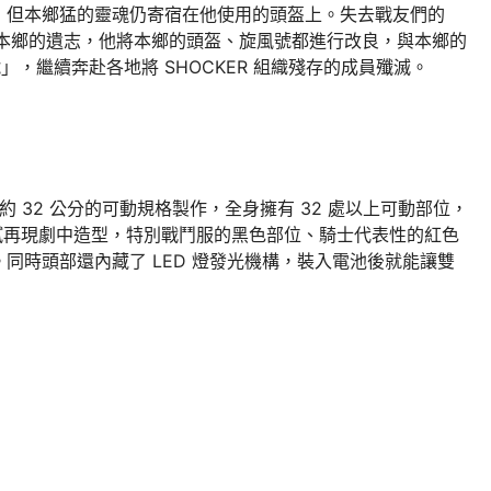
，但本鄉猛的靈魂仍寄宿在他使用的頭盔上。失去戰友們的
承本鄉的遺志，他將本鄉的頭盔、旋風號都進行改良，與本鄉的
」，繼續奔赴各地將 SHOCKER 組織殘存的成員殲滅。
約 32 公分的可動規格製作，全身擁有 32 處以上可動部位，
質細膩再現劇中造型，特別戰鬥服的黑色部位、騎士代表性的紅色
同時頭部還內藏了 LED 燈發光機構，裝入電池後就能讓雙