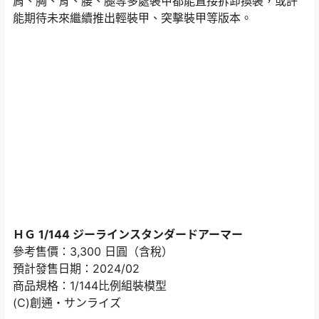
肩、胸、背、腰、腿等多處裝甲都能直接拆卸換裝，或許
能期待未來繼續推出輕裝甲、突擊裝甲等版本。
ＨＧ 1/144 ジーラインスタンダードアーマー
參考售價：3,300 日圓（含稅）
預計發售日期：2024/02
商品規格：1/144比例組裝模型
(C)創通・サンライズ