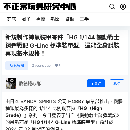
商店
圈子
專欄
新聞
幫助
二手
新規製作帥氣裝甲零件『HG 1/144 機動戰士
鋼彈戰記 G-Line 標準裝甲型』還能全身脫裝
再現基本規格！
0
玩具新聞
2 years ago
脆笛捲心酥
關注
私信
由日本 BANDAI SPIRITS 公司 HOBBY 事業部推出，機體
種類最為多樣的 1/144 比例鋼普拉
『HG（High
Grade）』
系列，今日發表了出自《機動戰士鋼彈戰記》
的最新商品「
HG 1/144 G-Line 標準裝甲型
」預計於
2024 年 02 月發售的消息。