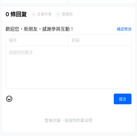
0 條回复
文章作者
管理员
A
M
歡迎您，新朋友，感謝參與互動！
確認修改
提交
暫無討論，說說你的看法吧