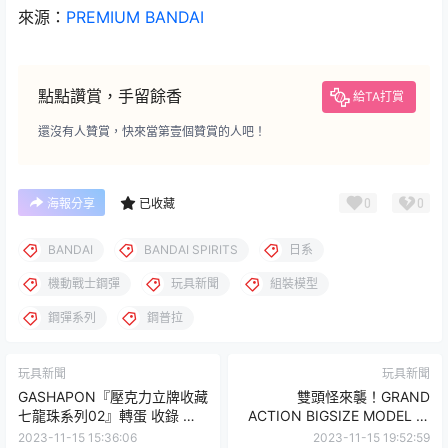
來源：
PREMIUM BANDAI
點點讚賞，手留餘香
給TA打賞
還沒有人贊賞，快來當第壹個贊賞的人吧！
0
0
海報分享
已收藏
BANDAI
BANDAI SPIRITS
日系
機動戰士鋼彈
玩具新聞
組裝模型
鋼彈系列
鋼普拉
玩具新聞
玩具新聞
GASHAPON『壓克力立牌收藏
雙頭怪來襲！GRAND
七龍珠系列02』轉蛋 收錄 悟
ACTION BIGSIZE MODEL 達
空No.1名台詞投票TOP3！
普拉斯M2機械獸
2023-11-15 15:36:06
2023-11-15 19:52:59