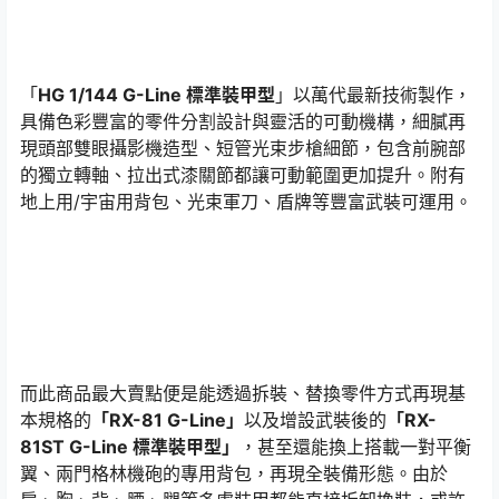
「
HG 1/144 G-Line 標準裝甲型
」以萬代最新技術製作，
具備色彩豐富的零件分割設計與靈活的可動機構，細膩再
現頭部雙眼攝影機造型、短管光束步槍細節，包含前腕部
的獨立轉軸、拉出式漆關節都讓可動範圍更加提升。附有
地上用/宇宙用背包、光束軍刀、盾牌等豐富武裝可運用。
而此商品最大賣點便是能透過拆裝、替換零件方式再現基
本規格的
「RX-81 G-Line」
以及增設武裝後的
「RX-
81ST G-Line 標準裝甲型」
，甚至還能換上搭載一對平衡
翼、兩門格林機砲的專用背包，再現全裝備形態。由於