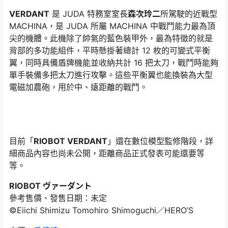
VERDANT
是 JUDA 特務室室長
森次玲二
所駕駛的近戰型
MACHINA，是 JUDA 所屬 MACHINA 中戰鬥能力最為頂
尖的機體。此機除了帥氣的藍色裝甲外，最為特徵的就是
背部的多功能組件，平時懸掛著總計 12 枚的可變式平衡
翼，同時具備盾牌機能並收納共計 16 把太刀，戰鬥時能夠
單手裝備多把太刀進行攻擊。這些平衡翼也能換裝為大型
電磁加農砲，用於中、遠距離的戰鬥。
目前「
RIOBOT VERDANT
」還在數位模型監修階段，詳
細商品內容也尚未公開，距離商品正式發表可能還要等
等。
RIOBOT ヴァーダント
參考售價、發售日期：未定
©Eiichi Shimizu Tomohiro Shimoguchi／HERO’S