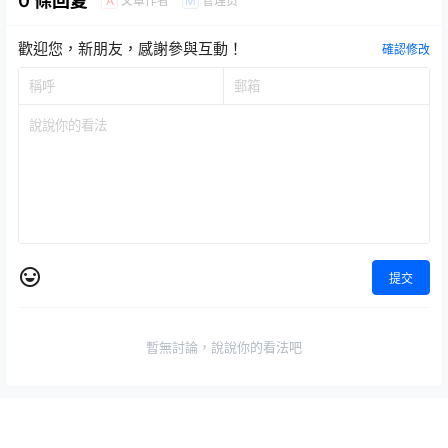
0 條回复
文章作者
管理员
A
M
歡迎您，新朋友，感謝參與互動！
確認修改
提交
暫無討論，說說你的看法吧