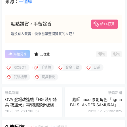
來源：
千値練
點點讚賞，手留餘香
給TA打賞
還沒有人贊賞，快來當第壹個贊賞的人吧！
0
0
海報分享
已收藏
RIOBOT
千值練
合金可動
日系
武裝機甲
玩具新聞
玩具新聞
玩具新聞
OVA 登場改造機『HG 裝甲騎
繪師 neco 原創角色『figma
兵 夜盜犬』再現腿部滑板組件
FALSLANDER SAMURAI』漆
與雙肩魄力武裝！
黑的武士可動人偶化！
2023-12-26 17:00:57
2023-12-26 19:23:25