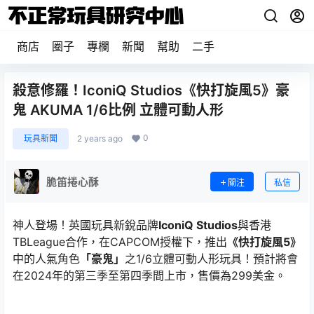
商店
圈子
專欄
新聞
幫助
二手
殺意修羅！IconiQ Studios《快打旋風5》豪
鬼 AKUMA 1/6比例 立體可動人形
0
玩具新聞
2 years ago
脆笛捲心酥
關注
私信
神人登場！英國玩具新銳品牌
IconiQ Studios
與香港
TBLeague合作，在CAPCOM授權下，推出
《快打旋風5》
中的人氣角色
「豪鬼」
之1/6立體可動人形玩具！預計將會
在2024年的第三季至第四季間上市，售價為299美金。