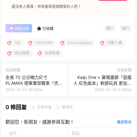
還沒有人贊賞，快來當第壹個贊賞的人吧！
0
0
海報分享
已收藏
1/6
CAPCOM
Iconiq Studios
可動人偶
快打旋風
玩具新聞
玩具新聞
玩具新聞
全長 70 公分魄力尺寸
Kaiju One × 墓場畫廊「惡魔
PLAMAX 德軍重型戰車『虎式
人 紅色版本」軟膠玩具 更加兇
戰車 Tiger I 1/12 比例組裝模
惡的造型日本初上陸！（デビ
2023-10-13 18:19:54
2023-10-16 11:28:00
型』具備超高真實度細節造
ルマン (レッド) ）
型！
0 條回复
文章作者
管理员
A
M
歡迎您，新朋友，感謝參與互動！
確認修改