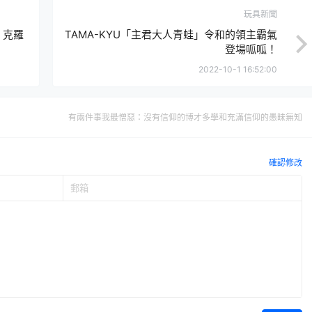
玩具新聞
》克羅
TAMA-KYU「主君大人青蛙」令和的領主霸氣
登場呱呱！
2022-10-1 16:52:00
有兩件事我最憎惡：沒有信仰的博才多學和充滿信仰的愚昧無知
確認修改