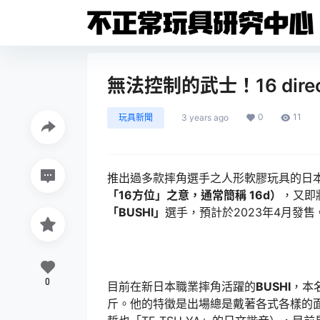
無法控制的武士！16 direc
0
11
玩具新聞
3 years ago
推出過多款摔角選手之人形軟膠玩具的日
「16方位」之意，通常簡稱 16d）
，又即
「BUSHI」
選手，預計於2023年4月發售
0
目前在新日本職業摔角活躍的
BUSHI
，本
斤。他的特徵是出場總是戴著各式各樣的面