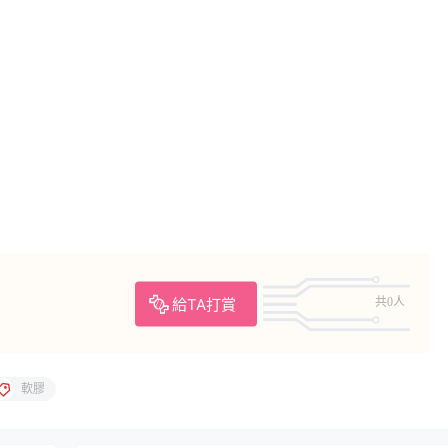
給TA打賞
共0人
軟膠