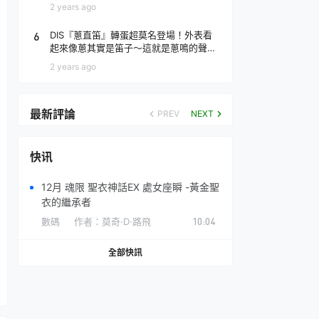
場！
2 years ago
6
DIS『蔥直笛』轉蛋超莫名登場！外表看
起來像蔥其實是笛子～這就是蔥鳴的聲音
♪
2 years ago
最新評論
PREV
NEXT
快讯
12月 魂限 聖衣神話EX 處女座瞬 -黃金聖
衣的繼承者
數碼
作者：
莫奇·D·路飛
10:04
全部快訊