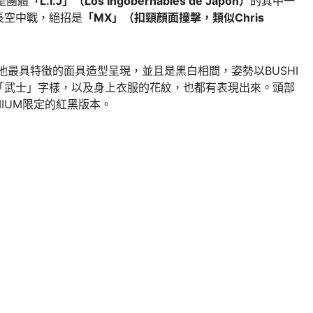
前是團體
「L.I.J」（Los Ingobernables de Japón）
的其中一
長空中戰，絕招是
「MX」（扣頸顏面撞擊，類似Chris
，以他最具特徵的面具造型呈現，並且是黑白相間，姿勢以BUSHI
「武士」字樣，以及身上衣服的花紋，也都有表現出來。頭部
IUM限定的紅黑版本。