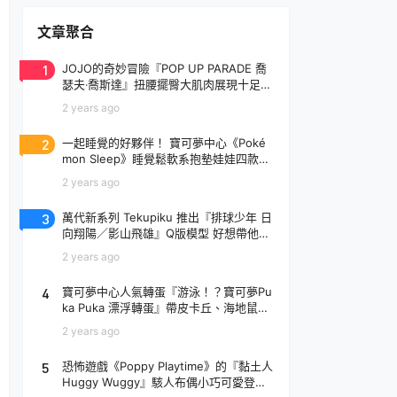
文章聚合
1
JOJO的奇妙冒險『POP UP PARADE 喬
瑟夫‧喬斯達』扭腰擺臀大肌肉展現十足騷
氣！
2 years ago
2
一起睡覺的好夥伴！ 寶可夢中心《Poké
mon Sleep》睡覺鬆軟系抱墊娃娃四款登
場
2 years ago
3
萬代新系列 Tekupiku 推出『排球少年 日
向翔陽／影山飛雄』Q版模型 好想帶他出
去玩～
2 years ago
4
寶可夢中心人氣轉蛋『游泳！？寶可夢Pu
ka Puka 漂浮轉蛋』帶皮卡丘、海地鼠去
玩水啦～
2 years ago
5
恐怖遊戲《Poppy Playtime》的『黏土人
Huggy Wuggy』駭人布偶小巧可愛登