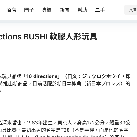
商店
圈子
專欄
新聞
幫助
二手
文章
tions BUSHI 軟膠人形玩具
本玩具品牌
「16 directions」（日文：ジュウロクホウイ，即
將推出新商品，目前活躍於新日本摔角（新日本プロレス）的
。
名清水哲也，1983年出生，東京人。身高172公分，體重83公
具比賽，最初出道的名字是T28（不是手機，而是他的名字