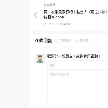
玩具新聞
再一次乘風飛行吧！黏土人《風之少年
諾亞 Klonoa
2022-9-30 22:43:28
0 條回复
文章作者
管理员
A
M
歡迎您，新朋友，感謝參與互動！