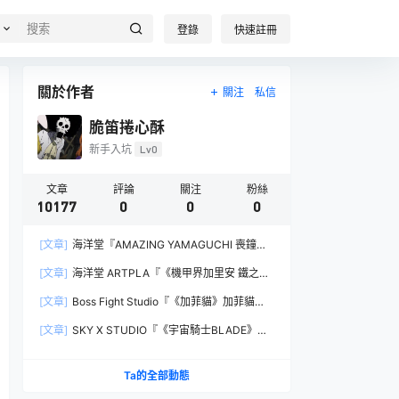
登錄
快速註冊
關於作者
關注
私信
脆笛捲心酥
新手入坑
Lv0
文章
評論
關注
粉絲
10177
0
0
0
[文章]
海洋堂『AMAZING YAMAGUCHI 喪鐘
（Deathstroke）Ver.1.5 』可動人偶，新增弒神者
[文章]
海洋堂 ARTPLA『《機甲界加里安 鐵之紋
之刃與大魄力火焰特效！
章》邪神兵』組裝模型，公司草創期的傳奇作品新
[文章]
Boss Fight Studio『《加菲貓》加菲貓
規再現！
（Garfield）』1:1 比例角色模型，從圖片就能感
[文章]
SKY X STUDIO『《宇宙騎士BLADE》
受到的龐大份量！
Tekkaman Evil』合金可動模型，戰損盔甲配件再
現與 Blade 戰鬥的場面！
Ta的全部動態