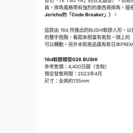
哲也「TE TSU YA」的日文諧音），目
員，摔角風格帶有強烈的墨西哥摔角，擅
Jericho的「Code Breaker」）
。
這款由 16d 所推出的BUSHI軟膠人形
的雙手抱胸，看起來相當有氣勢。頭上的
可以轉動。另外本款商品還有新日本PREM
16d軟膠模型026 BUSHI
參考售價：4,400日圓（含稅）
預定發售時間：2023年4月
尺寸：全高約135mm