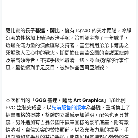
薩比家的長子
基連．薩比
，擁有 IQ240 的天才頭腦，冷靜
沉著的性格加上精通政治手腕，策劃並主導了一年戰爭，
透過充滿力量的演說匯聚支持者，甚至利用弟弟卡爾馬之
死煽動人民心中的戰火。期間擔任吉翁公國的自護軍總帥
及最高領導者，不擇手段地肅清一切、冷血殘酷的行事作
風，最後遭到手足反目，被妹妹基西莉亞射殺。
本次推出的「
GGG 基連・薩比 Art Graphics
」1/8比例
PVC 塗裝完成品，以
先前販售的版本
為基礎，重新換上了
插畫風格的塗裝，整體的立體感更加鮮明，配色也更具質
感，另外追加有吉翁公國軍徽章圖樣的豪華底座。附有激
情吶喊、自信笑容的替換頭部，以及充滿力量的握拳、手
指向前和拿手杖的替換手勢，能夠展現基連野心勃勃的演