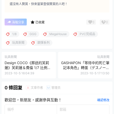
還沒有人贊賞，快來當第壹個贊賞的人吧！
0
0
海報分享
已收藏
1/8
GGG
MegaHouse
PVC完成品
玩具新聞
鋼彈系列
玩具新聞
玩具新聞
Design COCO《葬送的芙莉
GASHAPON「等待中的死亡筆
蓮》芙莉蓮＆費倫 1/7 比例模
記本角色」轉蛋（デスノート
型 公開
まちぼうけ）
2023-10-5 16:04:39
2023-10-5 17:13:50
0 條回复
文章作者
管理员
A
M
歡迎您，新朋友，感謝參與互動！
確認修改