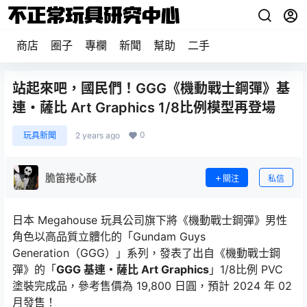
商店
圈子
專欄
新聞
幫助
二手
站起來吧，國民們！GGG《機動戰士鋼彈》基
連・薩比 Art Graphics 1/8比例模型再登場
0
玩具新聞
2 years ago
脆笛捲心酥
關注
私信
日本 Megahouse 玩具公司旗下將《機動戰士鋼彈》男性
角色以高品質立體化的「Gundam Guys
Generation（GGG）」系列，發表了出自《機動戰士鋼
彈》的「
GGG 基連・薩比 Art Graphics
」1/8比例 PVC
塗裝完成品，參考售價為 19,800 日圓，預計 2024 年 02
月發售！