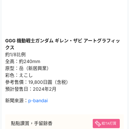
GGG 機動戦士ガンダム ギレン・ザビ アートグラフィッ
クス
約1/8比例
全高：約240mm
原型：岳（新居興業）
彩色：えこし
參考售價：19,800日圓（含税）
預計發售日：2024年2月
新聞來源：
p-bandai
點點讚賞，手留餘香
給TA打賞