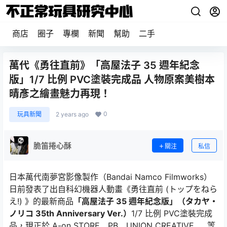
商店
圈子
專欄
新聞
幫助
二手
萬代《勇往直前》「高屋法子 35 週年紀念
版」1/7 比例 PVC塗裝完成品 人物原案美樹本
晴彥之繪畫魅力再現！
0
玩具新聞
2 years ago
脆笛捲心酥
關注
私信
日本萬代南夢宮影像製作（Bandai Namco Filmworks）
日前發表了出自科幻機器人動畫《勇往直前 (トップをねら
え!) 》的最新商品
「高屋法子 35 週年紀念版」（タカヤ・
ノリコ 35th Anniversary Ver.）
1/7 比例 PVC塗裝完成
品，現正於 A-on STORE、PB、UNION CREATIVE……等