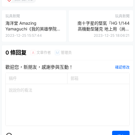
玩具新聞
玩具新聞
海洋堂 Amazing
南十字星的堅氣『HG 1/144
Yamaguchi《我的英雄學院》
高機動型薩克 地上用（尚昊
「死柄木弔 覺醒版」可動人偶
機）』水貼再現特徵的迷彩圖
2023-12-25 15:57:44
2023-12-25 18:06:21
崩壞一切的狂人之姿再現！
樣！
0 條回复
文章作者
管理员
A
M
歡迎您，新朋友，感謝參與互動！
確認修改