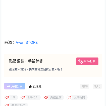
來源：
A-on STORE
點點讚賞，手留餘香
給TA打賞
還沒有人贊賞，快來當第壹個贊賞的人吧！
0
0
海報分享
已收藏
1/7
BANDAI
勇往直前
玩具新聞
美少女PVC