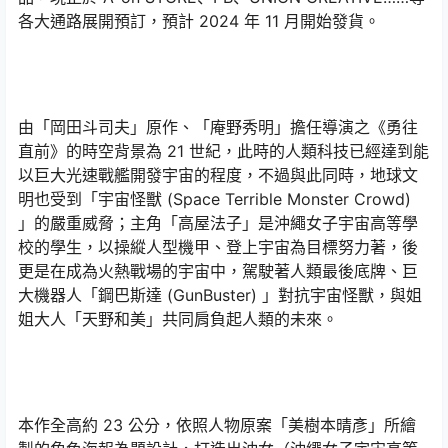
各大通路展開預訂，預計 2024 年 11 月開始發貨。
由「岡田斗司夫」原作、「庵野秀明」擔任導演之《勇往
直前》的時空背景為 21 世紀，此時的人類科技已經達到能
以巨大光速戰艦開發宇宙的程度，不過與此同時，地球文
明也受到「宇宙怪獸 (Space Terrible Monster Crowd)
」的嚴重威脅；主角「高屋法子」是沖繩女子宇宙高等學
校的學生，以操縱人型機甲、登上宇宙為目標努力著，後
更是在成為火熱戰場的宇宙中，駕駛著人類最後底牌、巨
大機器人「鋼巴斯達 (GunBuster) 」對抗宇宙怪獸，與姐
姐大人「天野和美」共同肩負起人類的未來。
本作全高約 23 公分，依照人物原案「美樹本晴彥」所繪