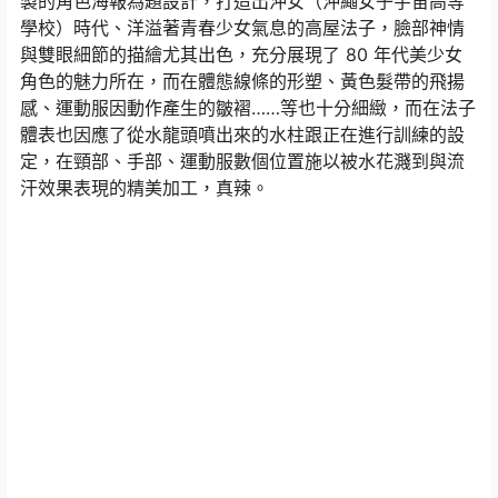
製的角色海報為題設計，打造出沖女（沖繩女子宇宙高等
學校）時代、洋溢著青春少女氣息的高屋法子，臉部神情
與雙眼細節的描繪尤其出色，充分展現了 80 年代美少女
角色的魅力所在，而在體態線條的形塑、黃色髮帶的飛揚
感、運動服因動作產生的皺褶……等也十分細緻，而在法子
體表也因應了從水龍頭噴出來的水柱跟正在進行訓練的設
定，在頸部、手部、運動服數個位置施以被水花濺到與流
汗效果表現的精美加工，真辣。