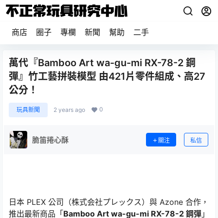
商店
圈子
專欄
新聞
幫助
二手
萬代『Bamboo Art wa-gu-mi RX-78-2 鋼
彈』竹工藝拼裝模型 由421片零件組成、高27
公分！
0
玩具新聞
2 years ago
脆笛捲心酥
關注
私信
日本 PLEX 公司（株式会社プレックス）與 Azone 合作，
推出最新商品「
Bamboo Art wa-gu-mi RX-78-2 鋼彈
」