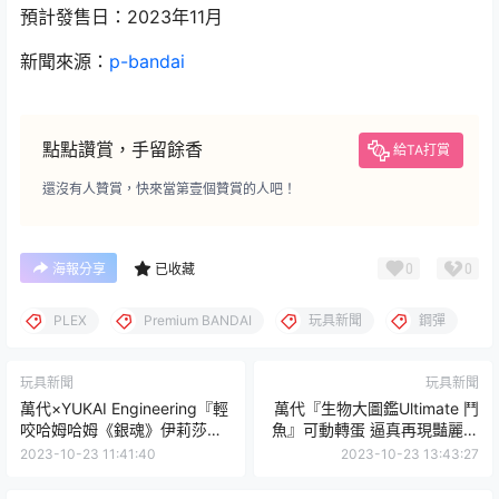
預計發售日：2023年11月
新聞來源：
p-bandai
點點讚賞，手留餘香
給TA打賞
還沒有人贊賞，快來當第壹個贊賞的人吧！
0
0
海報分享
已收藏
PLEX
Premium BANDAI
玩具新聞
鋼彈
玩具新聞
玩具新聞
萬代×YUKAI Engineering『輕
萬代『生物大圖鑑Ultimate 鬥
咬哈姆哈姆《銀魂》伊莉莎
魚』可動轉蛋 逼真再現豔麗色
白、定春』布偶機器人 體驗被
彩、優雅美麗的尾鰭
2023-10-23 11:41:40
2023-10-23 13:43:27
咬的療癒感！