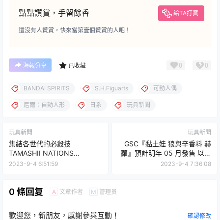
點點讚賞，手留餘香
給TA打賞
還沒有人贊賞，快來當第壹個贊賞的人吧！
0
0
海報分享
已收藏
BANDAI SPIRITS
S.H.Figuarts
可動人偶
尼爾：自動人形
日系
玩具新聞
玩具新聞
玩具新聞
集結各世代的必殺技
GSC『黏土娃 狼與辛香料 赫
TAMASHII NATIONS
蘿』預計明年 05 月發售 以布
BOX『假面騎士 ARTlized 要
料再現自豪的毛絨絨尾巴！
2023-9-4 6:51:59
2023-9-4 7:36:08
上了！騎士踢！！』盒玩登場
0 條回复
文章作者
管理员
A
M
歡迎您，新朋友，感謝參與互動！
確認修改