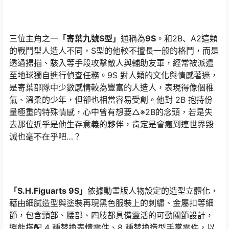
三位主角之一
「寄葉九號S型」
通稱為
9S
。和2B、A2這類
的戰鬥型人造人不同，S型的他較不擅長一般的格鬥，而是
透過掃描、駭入等手段攻擊敵人與輔助友軍，經常被派遣
至地球獨自進行偵查任務。9S 對人類的文化與情感著迷，
是寄葉部隊中少數感情較為豐富的人造人，表現得像個稚
氣、溫柔的少年，但卻也相當容易受創。他對 2B 抱持份
量極重的特殊情感，心中曾有想要△※2B的念頭，若是失
去那位近乎是他生存意義的夥伴，肯定是會瘋到連世界毀
滅也毫不在乎吧…？
「S.H.Figuarts 9S」
依據動畫版人物設定的造型立體化，
藉由細膩造型與塗裝再現黑色服裝上的刺繡、金屬扣等細
節，包含頸部、腰部、四肢都具備靈活的可動關節設計，
還能搭配 4 種替換表情零件、8 種替換造型手掌零件，以