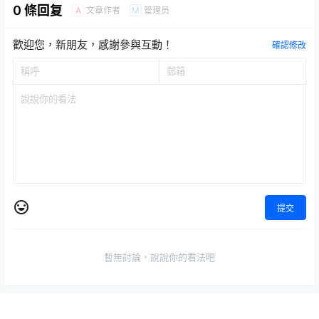
0 條回复
文章作者
管理员
A
M
歡迎您，新朋友，感謝參與互動！
確認修改
提交
暫無討論，說說你的看法吧