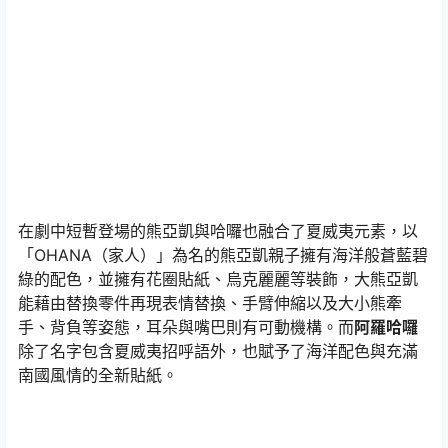
在劇中短暫登場的熊亞凱與哈囉也融合了夏威夷元素，以
「OHANA（家人）」為名的熊亞凱親子擁有海洋般蒼藍碧
綠的配色，並擁有花圈貼紙、烏克麗麗等裝飾，大熊亞凱
能藉由替換零件再現表情替換、手臂伸縮以及大小熊牽
手、背負等姿態，耳朵與嘴巴則有可動機構。而
阿羅哈囉
除了名字包含夏威夷招呼語外，也賦予了海洋配色與充滿
南國風情的全新貼紙。