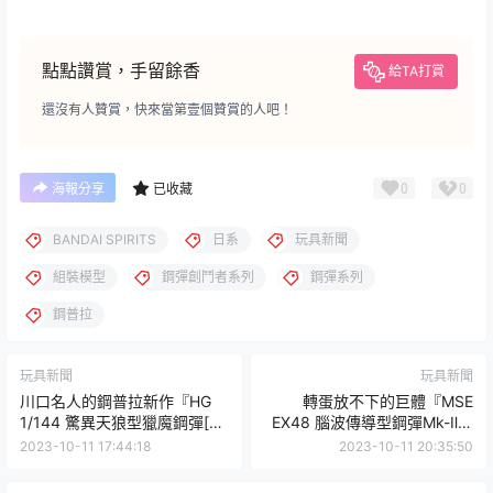
點點讚賞，手留餘香
給TA打賞
還沒有人贊賞，快來當第壹個贊賞的人吧！
0
0
海報分享
已收藏
BANDAI SPIRITS
日系
玩具新聞
組裝模型
鋼彈創鬥者系列
鋼彈系列
鋼普拉
玩具新聞
玩具新聞
川口名人的鋼普拉新作『HG
轉蛋放不下的巨體『MSE
1/144 驚異天狼型獵魔鋼彈[金
EX48 腦波傳導型鋼彈Mk-Ⅱ』
屬配色]』將與 LINKL
再現感應砲發射特效與 MA 形
2023-10-11 17:44:18
2023-10-11 20:35:50
PLANET 片尾曲 CD 限定版同
態！
梱推出！