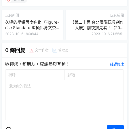
玩具新聞
玩具新聞
久違的學姐再度進化『Figure-
【第二十屆 台北國際玩具創作
rise Standard 虛擬化身文奈』
大展】前夜搶先看！（20th
豐富武裝和印刷完成表情再現
Taipei Toy Festival）
2023-10-6 19:06:44
2023-10-6 21:55:51
可愛模樣！
0 條回复
文章作者
管理员
A
M
歡迎您，新朋友，感謝參與互動！
確認修改