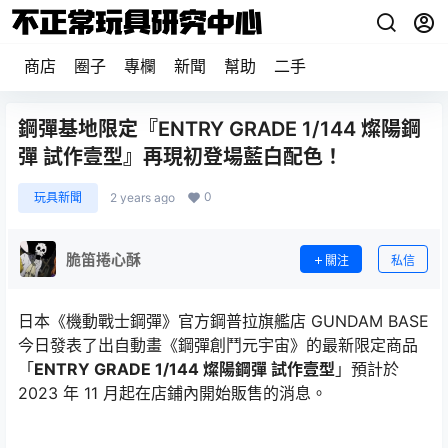
商店
圈子
專欄
新聞
幫助
二手
鋼彈基地限定『ENTRY GRADE 1/144 燦陽鋼
彈 試作壹型』再現初登場藍白配色！
0
玩具新聞
2 years ago
脆笛捲心酥
關注
私信
日本《機動戰士鋼彈》官方鋼普拉旗艦店 GUNDAM BASE
今日發表了出自動畫《鋼彈創鬥元宇宙》的最新限定商品
「
ENTRY GRADE 1/144 燦陽鋼彈 試作壹型
」預計於
2023 年 11 月起在店鋪內開始販售的消息。