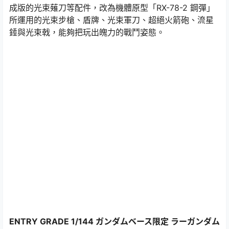
成版的光束薙刀等配件，改為機體原型「RX-78-2 鋼彈」
所運用的光束步槍、盾牌、光束軍刀、超絕火箭砲、流星
錘與光束戟，能夠把玩出魄力的戰鬥姿態。
ENTRY GRADE 1/144 ガンダムベース限定 ラーガンダム