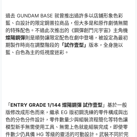
過去 GUNDAM BASE 就曾推出過許多以店鋪形象色彩
藍、白設計的限定鋼普拉商品，但大多是和原作劇情無關
的特殊配色。不過此次推出的《鋼彈創鬥元宇宙》主角機
燦陽鋼彈
則是順勢讓限定配色在劇中登場，被設定為最初
期製作時尚在調整階段的
「試作壹型」
版本，全身施以
藍、白色為主的低視度迷彩。
「
ENTRY GRADE 1/144 燦陽鋼彈 試作壹型
」基於一般
版修改成形色而來，繼承 EG 版初鋼洗練的零件構成與出
色的分色分件設計，零件數量少與組裝流程簡化等特色讓
模型新手無需使用工具、無需上色就能組裝完成，即使零
件數少仍具備 HG 等級的靈活的可動設計。武裝不同於完