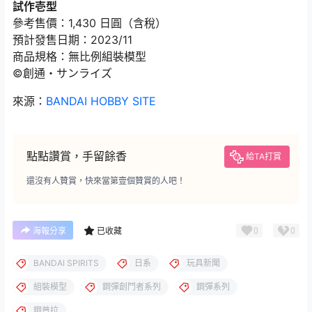
試作壱型
參考售價：1,430 日圓（含稅）
預計發售日期：2023/11
商品規格：無比例組裝模型
©創通・サンライズ
來源：
BANDAI HOBBY SITE
點點讚賞，手留餘香
給TA打賞
還沒有人贊賞，快來當第壹個贊賞的人吧！
0
0
海報分享
已收藏
BANDAI SPIRITS
日系
玩具新聞
組裝模型
鋼彈創鬥者系列
鋼彈系列
鋼普拉