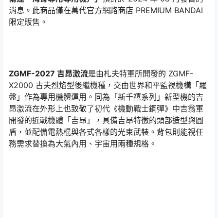
消息。此商品僅在萬代官方網路商店 PREMIUM BANDAI
限定販售。
ZGMF-2027 吉昂激流
是由札夫特軍所開發的 ZGMF-
X2000 古夫烈焰型後繼機種，交由世界和平監視機構「羅
盤」作為專用機體運用。同為「新千禧系列」新型機的吉
昂激流在外形上也致敬了初代《機動戰士鋼彈》中吉翁軍
開發的近戰機體「吉昂」，具備吉昂特徵的頭部造型與圓
盾，並配備電熱棍與各式各樣的光束武裝。背包則能視任
務需求替換為大氣內用、宇宙用兩種規格。