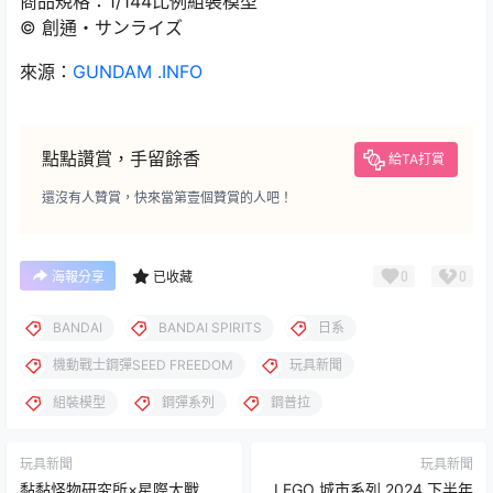
商品規格：1/144比例組裝模型
© 創通・サンライズ
來源：
GUNDAM .INFO
點點讚賞，手留餘香
給TA打賞
還沒有人贊賞，快來當第壹個贊賞的人吧！
0
0
海報分享
已收藏
BANDAI
BANDAI SPIRITS
日系
機動戰士鋼彈SEED FREEDOM
玩具新聞
組裝模型
鋼彈系列
鋼普拉
玩具新聞
玩具新聞
黏黏怪物研究所×星際大戰
LEGO 城市系列 2024 下半年