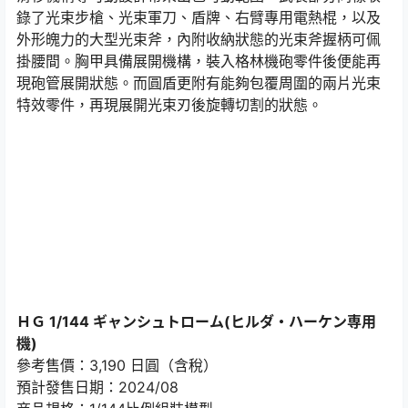
錄了光束步槍、光束軍刀、盾牌、右臂專用電熱棍，以及
外形魄力的大型光束斧，內附收納狀態的光束斧握柄可佩
掛腰間。胸甲具備展開機構，裝入格林機砲零件後便能再
現砲管展開狀態。而圓盾更附有能夠包覆周圍的兩片光束
特效零件，再現展開光束刃後旋轉切割的狀態。
ＨＧ 1/144 ギャンシュトローム(ヒルダ・ハーケン専用
機)
參考售價：3,190 日圓（含稅）
預計發售日期：2024/08