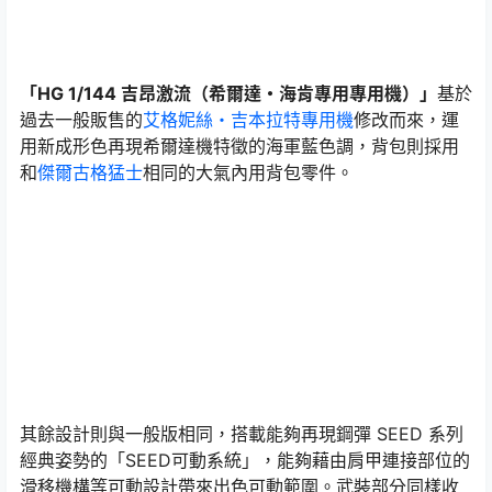
「HG 1/144 吉昂激流（希爾達・海肯專用專用機）」
基於
過去一般販售的
艾格妮絲・吉本拉特專用機
修改而來，運
用新成形色再現希爾達機特徵的海軍藍色調，背包則採用
和
傑爾古格猛士
相同的大氣內用背包零件。
其餘設計則與一般版相同，搭載能夠再現鋼彈 SEED 系列
經典姿勢的「SEED可動系統」，能夠藉由肩甲連接部位的
滑移機構等可動設計帶來出色可動範圍。武裝部分同樣收