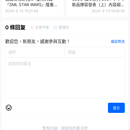
『SML STAR WARS』隆重登
新品陣容發表（上）內容超豐
陸！可愛還原我是你爸爸經典
富的機器人世界雲霄飛車樂園
2024-5-13 15:21:49
2024-5-13 16:50:55
對決
必買！
0 條回复
文章作者
管理员
A
M
歡迎您，新朋友，感謝參與互動！
確認修改
提交
暫無討論，說說你的看法吧