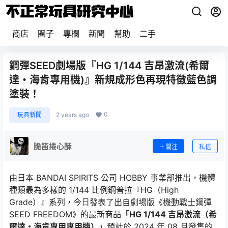
商店
圈子
專欄
新聞
幫助
二手
鋼彈SEED劇場版『HG 1/144 吉昂激流(希爾
達・海肯專用機)』新規成形色再現特徵藍色調
塗裝！
0
玩具新聞
2 years ago
脆笛捲心酥
關注
私信
由日本 BANDAI SPIRITS 公司 HOBBY 事業部推出，機體
種類最為多樣的 1/144 比例鋼普拉『HG（High
Grade）』系列，今日發表了出自劇場版《機動戰士鋼彈
SEED FREEDOM》的最新商品
「HG 1/144 吉昂激流（希
爾達・海肯專用專用機）」
預計於 2024 年 08 月發售的