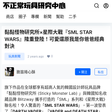
商店
圈子
專欄
新聞
幫助
二手
黏黏怪物研究所×星際大戰『SML STAR
WARS』隆重登陸！可愛還原我是你爸爸經典
對決
0
玩具新聞
2 years ago
脆笛捲心酥
關注
私信
旗下作品在全球都享有超高人氣的韓國設計師玩具品牌
「黏黏怪物研究所 (Sticky Monster Lab) 」與韓國知名收
藏品牌 Blitzway 攜手打造的「SML」系列和《星際大戰》
聯名啦！令人驚喜的「
SML STAR WARS
」，第一波發表
了「
DARTH VADER
」「
VADER and DEATH STAR
」