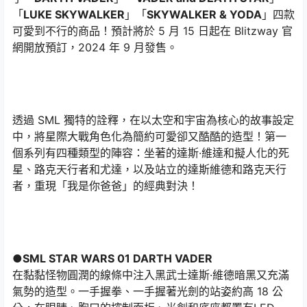
「
LUKE SKYWALKER
」「
SKYWALKER & YODA
」四款
可愛到不行的商品！預計將於 5 月 15 日起在 Blitzway 官
網開放預訂，2024 年 9 月發售。
透過 SML 獨特的詮釋，在以太空和宇宙為核心的故事設定
中，將星際大戰角色化為簡約可愛卻又酷酷的造型！第一
個系列有四種類型的陣容：坐著的達斯·維達和擬人化的死
星、路克天行者和尤達，以及站立的達斯維德和路克天行
者，重現「我是你爸爸」的經典對決！
●SML STAR WARS 01 DARTH VADER
在黏黏怪物圓潤的線條中注入黑武士達斯·維德暗黑又充滿
氣勢的造型。一手握拳、一手握著光劍的站姿約高 18 公