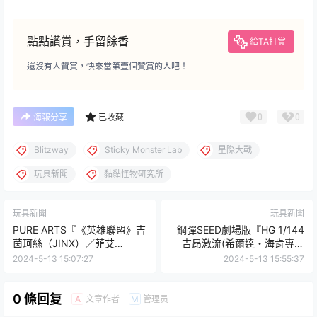
點點讚賞，手留餘香
給TA打賞
還沒有人贊賞，快來當第壹個贊賞的人吧！
0
0
海報分享
已收藏
Blitzway
Sticky Monster Lab
星際大戰
玩具新聞
黏黏怪物研究所
玩具新聞
玩具新聞
PURE ARTS『《英雄聯盟》吉
鋼彈SEED劇場版『HG 1/144
茵珂絲（JINX）／菲艾
吉昂激流(希爾達・海肯專用
（VI）』1/6 比例收藏雕像組
機)』新規成形色再現特徵藍色
2024-5-13 15:07:27
2024-5-13 15:55:37
合，決戰一觸即發的強大魄
調塗裝！
力！
0 條回复
文章作者
管理员
A
M