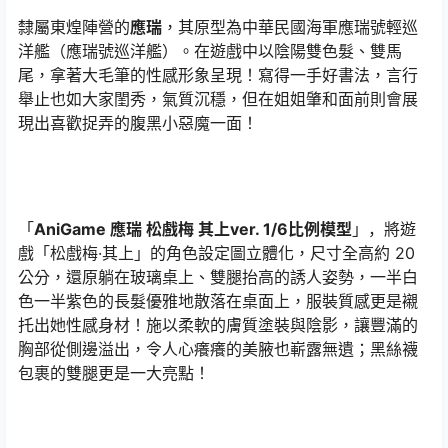
隸屬東煌陣營的
應瑞
，其原型為中華民國海軍應瑞號輕巡
洋艦（應瑞號巡洋艦）。在遊戲中以陰陽雙色髮、雙馬
尾，拿著大毛筆的性感形象呈現！寫得一手好書法，言行
舉止也如大家閨秀，氣質沉穩，但在姐姐肇和面前則會展
現出喜歡捉弄的腹黑小惡魔一面！
「
AniGame 應瑞 松戲梅 其上ver. 1/6比例模型
」，將遊
戲「松戲梅·其上」的角色設定圖立體化，尺寸全高約 20
公分，還原躺在玻璃桌上、雙腿抬高的誘人姿勢，一半白
色一半紫色的長髮優雅地散落在桌面上，服裝質感更是襯
托出她性感身材！施以柔軟的膚質塗裝與陰影，讓豐滿的
胸部從側邊溢出，令人心癢癢的美腋也嶄露無遺；黑絲襪
包裹的雙腿更是一大亮點！