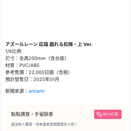
アズールレーン 応瑞 戯れる松梅・上 Ver.
1/6比例
尺寸：全高200mm（含台座）
材質：PVC/ABS
參考售價：22,000日圓（含税）
預計發售日：2025年01月
新聞來源：
amiami
點點讚賞，手留餘香
給TA打賞
還沒有人贊賞，快來當第壹個贊賞的人吧！