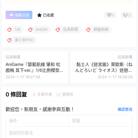
0
0
海報分享
已收藏
1/6
AniGift
玩具新聞
碧藍航線
美少女PVC
玩具新聞
玩具新聞
AniGame『碧藍航線 肇和 松
黏土人《迷宮飯》萊歐斯（ね
戲梅 其下ver.』1/6比例模型
んどろいど ライオス）迷戀魔
趴在桌子底下的絕妙姿勢！
物獨特風味的劍士登場！
2024-1-17 18:27:38
2024-1-17 18:36:39
0 條回复
文章作者
管理员
A
M
歡迎您，新朋友，感謝參與互動！
確認修改