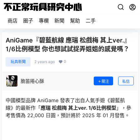
商店
圈子
專欄
新聞
幫助
二手
AniGame『碧藍航線 應瑞 松戲梅 其上ver.』
1/6比例模型 你也想試試捉弄姐姐的感覺嗎？
0
玩具新聞
2 years ago
脆笛捲心酥
關注
私信
中國模型品牌 AniGame 發表了出自人氣手遊《碧藍航
線》的最新作「
應瑞 松戲梅 其上ver. 1/6比例模型
」，參
考售價為 22,000 日圓，預計將於 2025 年 01 月發售。