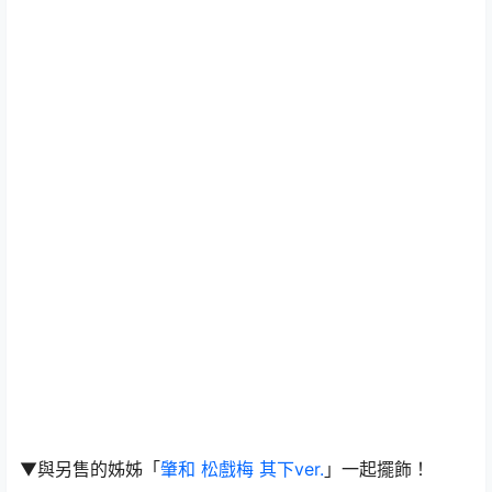
▼與另售的姊姊「
肇和 松戲梅 其下ver.
」一起擺飾！