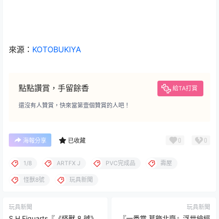
來源：
KOTOBUKIYA
點點讚賞，手留餘香
給TA打賞
還沒有人贊賞，快來當第壹個贊賞的人吧！
0
0
海報分享
已收藏
1/8
ARTFX J
PVC完成品
壽屋
怪獸8號
玩具新聞
玩具新聞
玩具新聞
S.H.Figuarts『《怪獸 8 號》
『一番賞 葛飾北齋』浮世繪經