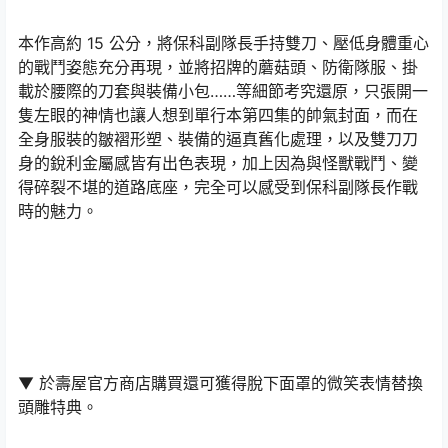
本作高約 15 公分，將保科副隊長手持雙刀、壓低身體重心
的戰鬥姿態充分再現，並將招牌的蘑菇頭、防衛隊服、掛
載於腰際的刀套與裝備小包……等細節考究還原，只張開一
隻左眼的神情也讓人想到單行本第四集的帥氣封面，而在
全身服裝的皺褶形塑、裝備的逼真舊化處理，以及雙刀刀
身的銳利金屬感皆有出色表現，加上因為與怪獸戰鬥、變
得碎裂不堪的道路底座，完全可以感受到保科副隊長作戰
時的魅力。
▼ 於壽屋官方商店購買還可獲得脫下面罩的微笑表情替換
頭雕特典。