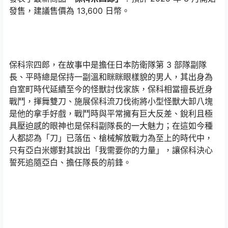
發售，建議售價為 13,600 日幣。
保科宗四郎，在故事中是擔任日本防衛隊第 3 部隊副隊
長、平時總是保持一副溫和眯眯眼樣貌的男人，其出身為
自室町時代延續至今的怪獸討伐家族，保科相當擅長近身
戰鬥，揮舞雙刀、施展保科流刀伐術將小型怪獸大卸八塊
是他的拿手好戲，戰鬥時與平常擁有巨大反差、銳利且極
具壓迫感的眼神也是保科副隊長的一大魅力；在這如今種
人都認為「刀」已落伍、槍械解放戰力為至上的時代中，
只有亞白米娜對其說出「我需要你的力量」，讓保科決心
誓死追隨亞白、擔任隊長的前鋒。