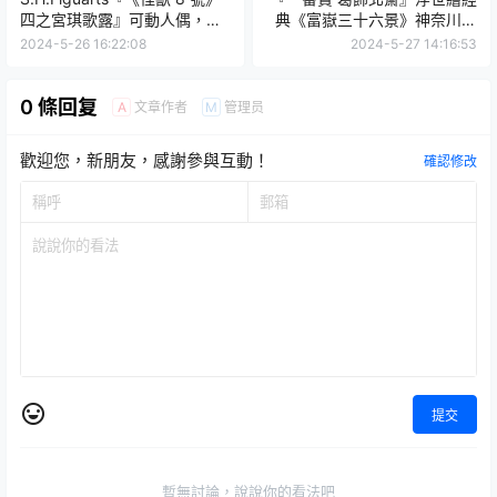
四之宮琪歌露』可動人偶，天
典《富嶽三十六景》神奈川沖
才少女帶著專用巨斧強勢登
浪裏立體化！08月開抽
2024-5-26 16:22:08
2024-5-27 14:16:53
場！
0 條回复
文章作者
管理员
A
M
歡迎您，新朋友，感謝參與互動！
確認修改
提交
暫無討論，說說你的看法吧