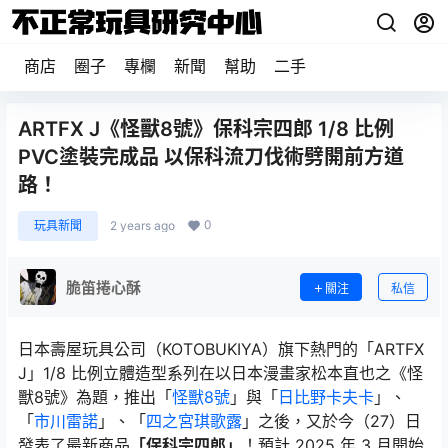
商店
圈子
專欄
新聞
幫助
二手
ARTFX J《怪獸8號》保科宗四郎 1/8 比例
PVC塗裝完成品 以保科流刀伐術劈開前方道
路！
0
玩具新聞
2 years ago
脆笛捲心酥
關注
私信
日本壽屋玩具公司（KOTOBUKIYA）旗下熱門的「ARTFX
J」1/8 比例立體造型系列在以日本漫畫家松本直也之《怪
獸8號》為題，推出「
怪獸8號
」與「
日比野卡夫卡
」、
「
市川雷諾
」、「
四之宮琪歌露
」之後，又於今（27）日
發表了最新商品
「保科宗四郎」
！預計 2025 年 3 月開始