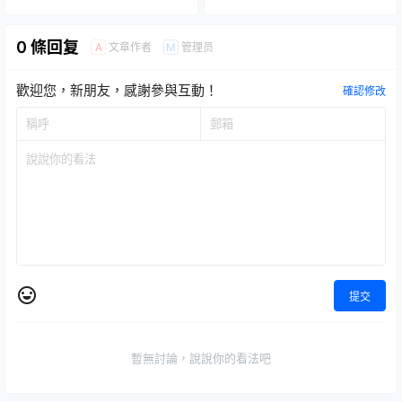
異於原作的高密度細節！
敵人吧！
0 條回复
文章作者
管理员
A
M
歡迎您，新朋友，感謝參與互動！
確認修改
提交
暫無討論，說說你的看法吧