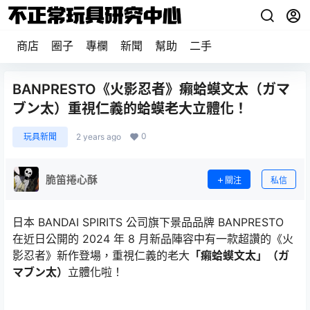
商店
圈子
專欄
新聞
幫助
二手
BANPRESTO《火影忍者》癩蛤蟆文太（ガマ
ブン太）重視仁義的蛤蟆老大立體化！
0
玩具新聞
2 years ago
脆笛捲心酥
關注
私信
日本 BANDAI SPIRITS 公司旗下景品品牌 BANPRESTO
在近日公開的 2024 年 8 月新品陣容中有一款超讚的《火
影忍者》新作登場，重視仁義的老大
「癩蛤蟆文太」（ガ
マブン太）
立體化啦！