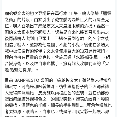
癩蛤蟆文太的初次登場是在單行本 11 集、鳴人修煉「通靈
之術」的片段，由於引出了藏在體內過於巨大的九尾查克
拉，鳴人召喚出了癩蛤蟆文太來度過眼前的危機，雖然一
開始文太根本瞧不起鳴人、認為是自來也將其召喚出來之
後再讓鳴人爬到自己頭上，不過在看到卷軸上的名字之後
相信了鳴人、並認為他是個了不起的小鬼，後也在多場大
戰中擔任強悍的夥伴；文太會使用巨大的短刀進行戰鬥，
體內也擁有巨量的查克拉，曾施展過「水遁·鐵砲彈」、組
合變身術，以及跟自來也攜手、擁有超大攻擊範圍的「火
遁·蛤蟆油炎彈」。
目前 BANPRESTO 公開的「癩蛤蟆文太」雖然尚未得知詳
細尺寸，可光是那叼著煙斗、彷彿黑幫份子的亞洲蹲就讓
人覺得帥氣無比！皮膚施以兩種紅色的塗裝、並在頭部形
塑出癩蛤蟆外觀特色之一的圓形突起，體表的紋身、腰際
的繃帶、深藍色的半纏、細長的手指腳趾……等角色樣貌也
考究還原，跟鳴人、自來也，或是第四代火影一起展示都