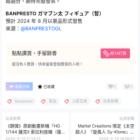
超適合，期待完整發表。
BANPRESTO ガマブン太 フィギュア（暫）
預計 2024 年 8 月以景品形式發售
來源：
@BANPRESTOGL
點點讚賞，手留餘香
給TA打賞
還沒有人贊賞，快來當第壹個贊賞的人吧！
0
0
海報分享
已收藏
Banpresto
景品
火影忍者
玩具新聞
玩具新聞
玩具新聞
《鋼彈》原創動畫新機『HG
Mattel Creations 限定《太空
1/144 薩克Ⅱ 索拉利座機（復
超人》『旋風人 Sy-Klone』可
仇的安魂曲）』今秋發售 具備
動人偶，旋轉起來擊敗強大的
2024-3-19 17:14:15
2024-3-19 18:28:01