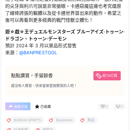
的尖牙與利爪可說是非常搶眼，卡通惡魔這邊也考究還原
了線條誇張的軀體以及從卡通世界冒出來的動作，希望之
後可以再看到更多經典的戰鬥怪獸立體化！
遊☆戯☆王デュエルモンスターズ ブルーアイズ·トゥーン·
ドラゴン、トゥーン·デーモン
預計 2024 年 3 月以景品形式發售
來源：
@BANPRESTOGL
點點讚賞，手留餘香
給TA打賞
還沒有人贊賞，快來當第壹個贊賞的人吧！
0
0
海報分享
已收藏
BANDAI SPIRITS
Banpresto
景品
玩具新聞
遊戲王