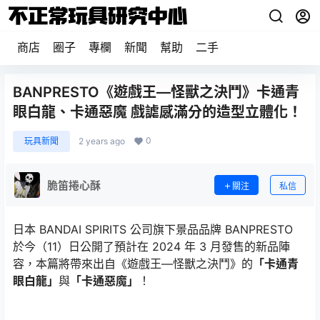
商店
圈子
專欄
新聞
幫助
二手
BANPRESTO《遊戲王—怪獸之決鬥》卡通青
眼白龍、卡通惡魔 戲謔感滿分的造型立體化！
0
玩具新聞
2 years ago
脆笛捲心酥
關注
私信
日本 BANDAI SPIRITS 公司旗下景品品牌 BANPRESTO
於今（11）日公開了預計在 2024 年 3 月發售的新品陣
容，本篇將帶來出自《遊戲王—怪獸之決鬥》的
「卡通青
眼白龍」
與
「卡通惡魔」
！