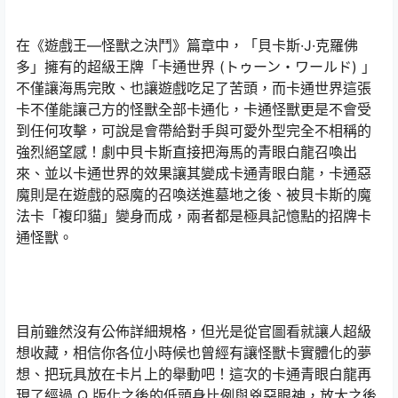
在《遊戲王—怪獸之決鬥》篇章中，「貝卡斯·J·克羅佛
多」擁有的超級王牌「卡通世界 (トゥーン・ワールド) 」
不僅讓海馬完敗、也讓遊戲吃足了苦頭，而卡通世界這張
卡不僅能讓己方的怪獸全部卡通化，卡通怪獸更是不會受
到任何攻擊，可說是會帶給對手與可愛外型完全不相稱的
強烈絕望感！劇中貝卡斯直接把海馬的青眼白龍召喚出
來、並以卡通世界的效果讓其變成卡通青眼白龍，卡通惡
魔則是在遊戲的惡魔的召喚送進墓地之後、被貝卡斯的魔
法卡「複印貓」變身而成，兩者都是極具記憶點的招牌卡
通怪獸。
目前雖然沒有公佈詳細規格，但光是從官圖看就讓人超級
想收藏，相信你各位小時候也曾經有讓怪獸卡實體化的夢
想、把玩具放在卡片上的舉動吧！這次的卡通青眼白龍再
現了經過 Q 版化之後的低頭身比例與兇惡眼神，放大之後