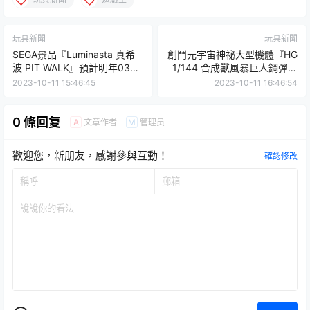
玩具新聞
玩具新聞
SEGA景品『Luminasta 真希
創鬥元宇宙神祕大型機體『HG
波 PIT WALK』預計明年03月
1/144 合成獸風暴巨人鋼彈』
發售？？？
商品全貌公開！
2023-10-11 15:46:45
2023-10-11 16:46:54
0 條回复
文章作者
管理员
A
M
歡迎您，新朋友，感謝參與互動！
確認修改