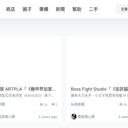
商店
圈子
專欄
新聞
幫助
二手
文章
堂 ARTPLA『《機甲界加里安
Boss Fight Studio『《加
紋章》邪神兵』組裝模型，公
菲貓（Garfield）』1:1 比例
模型公司海洋堂（KAIYODO）旗下的
擁有大力水手、小王子等眾多授權 IP 
質塑膠組裝模型「ARTPLA」系列，推
美玩具廠牌 Boss Fight Studio 繼先
創期的傳奇作品新規再現！
型，從圖片就能感受到的龐大
新聞
34
0
玩具新聞
48
器人動畫《機甲界加里安》OVA 作品
「加菲貓／歐弟／毛毛 可動人偶」後
量！
甲界加里安 鐵之紋章》主題的新商品
發表了《加菲貓》（Garfield）主題
「邪神兵」組裝模型！《機甲界加里
品——「加菲貓」1:1 比例角色模型
脆笛捲心酥
2 years ago
脆笛捲心酥
2 yea
 1984 年由日本動畫製作公司 SUNRI
售價為 199.99 美元，預計於 2025 
 製作，融合中世騎士的奇幻風格與科幻
季發售！《加菲貓》是由吉姆·戴維斯（
的 SF 機器人電視動畫，而《鐵之紋
Davis）1978 年所創作的漫畫，以