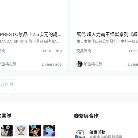
NPRESTO景品『2.5次元的誘
萬代 超人力霸王怪獸系列《
筆友！天乃理理沙 制服ver.』充
霸王雅克》AI機器人「悠比」
BANDAI SPIRITS 旗下景品品牌 BAN
由日本萬代玩具公司發行、主打平價
ESTO，結合筆架的造型人偶「筆友！
種類十分齊全的「超人力霸王怪獸系列
氣的握筆造型～
玩具
新聞
18
0
玩具新聞
27
ンフレ）」系列，將推出出自《2.5次
ルトラ怪獣シリーズ) 」日前發表了出
誘惑》的最新商品「筆友！天乃理理沙
《超人力霸王雅克》、編號 221 的新
er.」景品，預計將於 2024 年 08 月
「悠比 The Robot」（ユピーザロ
脆笛捲心酥
2 years ago
脆笛捲心酥
2 yea
2.5次元の誘惑 ペンフレ！ 天乃リリ
軟膠玩具！預計 2024 年 8 月 31 日
服ver.～尺寸：高約 14 公分參考售
售，建議售價為 770 日幣（含稅）。自
依照景品形式販售預計發售日：2024
年前、世界各地同時出現怪獸的 K-DA
月新聞來源：bsp-prize
（怪獸之日）那一天開始，怪獸災害
/
361 頁
為日常生活的一部...
的團隊
聯繫與合作
優惠活動
查看本站的最新優惠