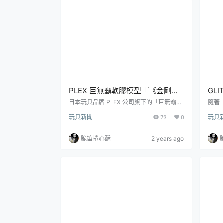
最昂貴刺客」之稱。喪鐘的...
章》則
1986
PLEX 巨無霸軟膠模型『《金剛戰
GLI
神 U》克連泰沙（グレンダイザ
的誘
日本玩具品牌 PLEX 公司旗下的「巨無霸軟
隨著
膠模型」（JUMBO SOFT VINYL FIGUR
你各
ー）』，新作造型大尺寸魄力登
ve
玩具新聞
79
0
玩具
E）系列推出《金剛戰神 U》主題的新商品
頭找
場！
ve
——「克連泰沙」（グレンダイザー）大尺
本 B
寸軟膠模型，參考售價為 49,500 日圓，預
NP
脆笛捲心酥
2 years ago
計於 2024 年 11月發售！於本月正式開播的
「GL
電視動畫《金剛戰神 U》（グレンダイザー
計在 
U）由 GAINA 公司製作，為1975 年至 197
艾露 
7 年間播出、永井豪原作的電視動畫...
之衣裝