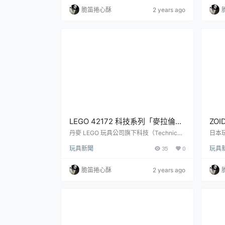
ON TRAINERS 辛俐＆土王』，每款參考售
M》
脆笛捲心酥
2 years ago
價為 4,400 日圓，於各寶可夢中心、寶可
er.
夢中心 ONLINE 限定販售。可愛變形系列
於 2
「POKÉMON TRAINERS」，將訓練家們以
ED 
Q 版的二頭身比例詮...
ESTI..
LEGO 42172 科技系列「麥拉倫
ZOI
(McLaren) P1」1/8 比例磚拼模型
MO
丹麥 LEGO 玩具公司旗下科技（Technic）
日本玩
系列終於在昨（10）晚正式發表了讓許多樂
具品牌
靜止至時速 100 公里 3 秒完成的強
獅』
玩具新聞
35
0
玩具
高迷期待已久、編號 42172 的最新商品
裝模型
悍超跑降臨！
的新
「麥拉倫 (McLaren) P1」1/8 比例磚拼模
彈商品
型！預計 2024 年 8 月 1 日開始發售，建議
001
脆笛捲心酥
2 years ago
售價為 449.99 美金（台灣官方售價為 14,3
下旬發
99 台幣）。科技系列以 1/8 比例打造、讓
採用 
收藏家感受到高級感與貼近實車感受的終極
主打
超跑這次要拼的是麥拉倫限量...
性」