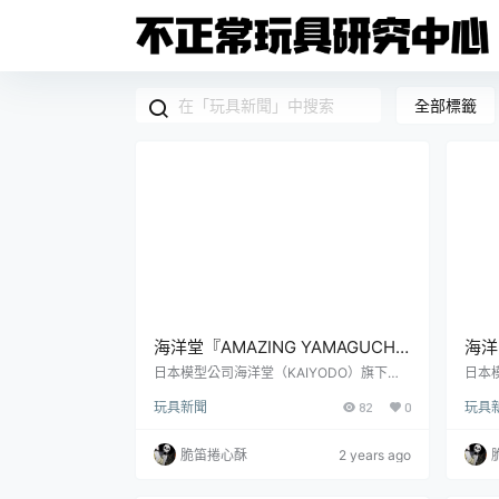
全部標籤
海洋堂『AMAZING YAMAGUCHI
海洋
喪鐘（Deathstroke）Ver.1.5 』可
鐵之
日本模型公司海洋堂（KAIYODO）旗下人
日本
氣的可動模型系列「AMAZING YAMAGUC
高品
動人偶，新增弒神者之刃與大魄力
司草
玩具新聞
82
0
玩具
HI」近日發佈了先前推出過的 DC 漫畫角色
出機
火焰特效！
「喪鐘」（Deathstroke）的更新版本——
《機
「喪鐘 Ver.1.5」，參考售價為 9,900 日
——
脆笛捲心酥
2 years ago
圓，預計於 2025 年 05 月發售！「喪鐘」
安》是
本名史萊德·威爾森（Slade Wilson），在 D
SE
C 宇宙中擁有「史上最偉大刺客」與「世上
元素