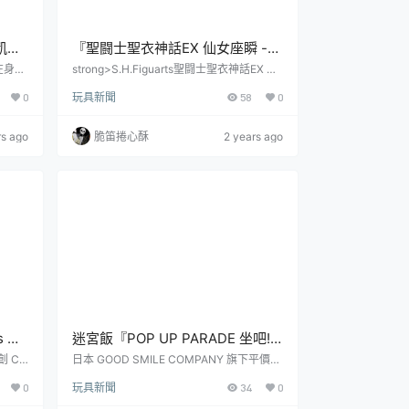
》凱茲
『聖闘士聖衣神話EX 仙女座瞬 -黄
）
金聖衣的繼承者』新規EX METAL
在身處
strong>S.H.Figuarts聖闘士聖衣神話EX バ
唯獨一
ルゴ瞬 -黄金聖衣の継承者-全高：約170m
以承受
素體、閃亮亮再回歸！
0
玩具新聞
58
0
與憎恨
m參考售價：22,000日圓（含税）預計發售
 1 S
日：2024年12月新聞來源：tamashiiweb
師之黑
rs ago
脆笛捲心酥
2 years ago
款雕像
畫的最
キャス
025
s 原
迷宮飯『POP UP PARADE 坐吧!
士型
瑪露希爾』坐姿模型 附招牌的「我
創 Co
日本 GOOD SMILE COMPANY 旗下平價塗
DOirr
裝完成品「POP UP PARADE」的分支系列
銀之槍
不要！」吶喊替換臉
0
玩具新聞
34
0
比例可動
「POP UP PARADE 坐吧！（Swaccha
ス)
o!）」，將以人氣作品《迷宮飯》為主題，