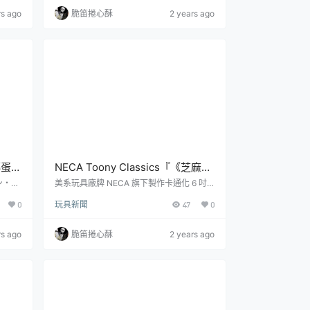
」之後，
推出「POP UP PARADE 坐吧！瑪露希爾」
rs ago
脆笛捲心酥
2 years ago
u 的
PVC模型，參考售價為 4,800 日圓，預計
 」！預
將於 2025 年 01 月發售。POP UP PARAD
E Swacchao! マルシル全高：約140mm
原...
轉蛋
NECA Toony Classics『《芝麻
馳的
街》恩尼／伯特（Ernie/Bert）』
ン・イ
美系玩具廠牌 NECA 旗下製作卡通化 6 吋
旬推
可動人偶的「Toony Classics」系列推出以
餅！
6 吋可動人偶，芝麻街 123 號地下
0
玩具新聞
47
0
踏車座
《芝麻街》為主題的兩件新商品——「恩
室公寓的搭擋登場！
有 4
尼」（Ernie）和「伯特」（Bert），參考售
0 日
價為 17.99 美元，預計於 2024 年 10 月發
rs ago
脆笛捲心酥
2 years ago
 」是
售！《芝麻街》首度在 NECA 登場推出的是
材料的
兩位人氣布偶角色——恩尼和伯特！恩尼和
中烤製
伯特是一起居住在芝麻街 123 號地下室公寓
，還能
的好友，恩尼時常對伯特惡作劇，即使兩...