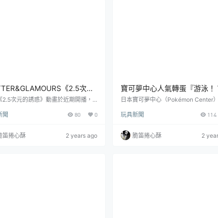
是 1986 年的 OVA 製作的全新故事。
貓和他的主人老姜以及朋友們有趣...
 年原型師「...
TTER&GLAMOURS《2.5次元
寶可夢中心人氣轉蛋『游泳！
惑》「莉莉艾露 真・天使形態
可夢Puka Puka 漂浮轉蛋』
《2.5次元的誘惑》動畫於近期開播，
日本寶可夢中心（Pokémon Center
位玩具人宅宅是不是也跟小編一樣在裡
原創轉蛋，推出迎接夏天的可愛新商
r.」、「拉絲塔洛黎 幻之衣裝
丘、海地鼠去玩水啦～
新聞
80
0
玩具新聞
114
到新的二次元老婆了呢？今天要帶來日
「游泳！？寶可夢Puka Puka 漂浮轉
r.」立體人形
ANDAI SPIRITS 公司旗下景品品牌 BA
蛋」，一共有六種款式，一轉參考售價
RESTO 發行、以女性體態魅力為賣點的
00 日圓，於 2023 年 07 月 11 日
脆笛捲心酥
2 years ago
脆笛捲心酥
2 yea
ITTER&GLAMOURS」系列新作，預
寶可夢中心開轉～放入水裡會如游泳
2024 年 9 月以景品形式發售的「莉莉
在水面上的寶可夢，一起來玩水啦！
真・天使形態ver.」和「拉絲塔洛黎 幻
泳！？寶可夢Puka Puka 漂浮轉蛋
ver.」！由橋本悠創作、於...
寸約 5 公分，收錄有皮卡丘、瑪力露
曼、冰砌鵝、海...