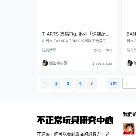
T-ARTS 靠肩Fig. 系列「侏羅紀世
BA
界 PART2」轉蛋 帝王迅猛龍毫無
惑 
由日本 TAKARA TOMY 公司旗下玩具品牌
日本 
T-ARTS 所發行的大人氣「靠肩Fig. (肩ズン
PR
防備的歪頭睡姿！
滿元
玩具新聞
23
0
玩具
Fig.) 」系列在以《侏羅紀世界》為題推出首
（ペ
彈作品之後，又將於本（7）月發售續作
元的
「靠肩Fig. 侏羅紀世界 PART2」轉蛋！一
制服v
脆笛捲心酥
2 years ago
共有 4 種款式可以收集，建議售價為每轉 3
發售。
00 日幣。「靠肩Fig.」系列曾推出過《精靈
サ～制
寶可夢》、《史努比》、《玩具總動員》、
價：
《鬼滅之刃》、《嚕嚕米》......等人...
年08
1
2
3
4
5
...
361
我們
在這裏，妳可以看到最強的消費力，以