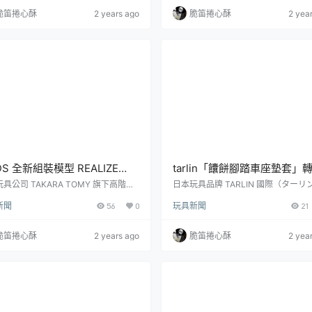
的最新商品：「真·飛鳥（羅盤駕駛服V
」、第二彈「Numinos (ヌミナス) 
脆笛捲心酥
2 years ago
脆笛捲心酥
2 yea
）」，參考售價為 9,900 日圓，預計將
再度於昨（10）日發表新作，Zenoris
025 年 01 月發售！《機動戰士鋼彈 SE
全新戰鬥形態「Zenorisu (白銀騎士)
FREEDOM》為《機動戰士鋼彈 SEED D
計於香港動漫電玩節 2...
.
DS 全新組裝模型 REALIZE
tarlin「饢餅腳踏車座墊套」
DEL 系列第一彈『超重劍長牙
（ナンのサドルカバー）用奔
具公司 TAKARA TOMY 旗下高階玩
日本玩具品牌 TARLIN 國際（ターリ
 T-SPARK，日前正式發表了全新組
ンターナショナル）將在本（7）月中
兼具超可動、易組性、收藏性
熱情跟堅強的屁屁烤出完美麵
新聞
56
0
玩具新聞
21
商品『REALIZE MODEL』系列第一
出一款超級問號的轉蛋商品「饢餅腳
生蒼藍獸王！
，出自《ZOIDS 洛伊德》的「RMZ-
墊套」（ナンのサドルカバー）！一共
 超重劍長牙獅」預計於 2025 年 02 月
種款式可以收集，建議售價為每轉 40
脆笛捲心酥
2 years ago
脆笛捲心酥
2 yea
售的消息。『REALIZE MODEL』是
幣。起源於波斯的發酵麵餅「饢 (ナン)
1/100 比例製作的可動組裝模型商品，
將摻入小麥粉、水、酵母、油......等
「超可動」、「易於組裝」、「收藏
麵糰於發酵之後送進特製的「饢坑」
等特色，無論是零件數量、尺寸...
而成，不僅口感酥脆、適合多種變化
夠長時間存放，現在依舊是中亞...