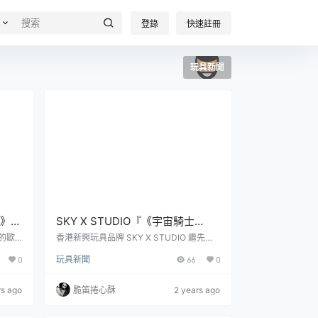
登錄
快速註冊
玩具新聞
菲貓》加
SKY X STUDIO『《宇宙騎士
角色模
BLADE》Tekkaman Evil』合金可
的歐
香港新興玩具品牌 SKY X STUDIO 繼先前
前的
的「貝加斯 PEGAS」後，再推出經典機甲
份
動模型，戰損盔甲配件再現與
0
玩具新聞
66
0
，再度
動畫《宇宙騎士BLADE》主題的新商品
Blade 戰鬥的場面！
的新商
——「Tekkaman Evil」，參考售價為 880
，參考
港幣，已於近日正式發售！1992 年開播的
rs ago
脆笛捲心酥
2 years ago
年第二
《宇宙騎士BLADE》（宇宙の騎士テッカ
Jim
マンブレード）由龍之子（タツノコプロ）
主角加菲
動畫製作，故事講述主角相羽隆也與家人乘