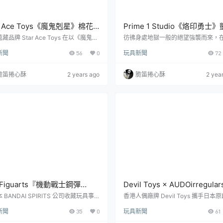
ar Ace Toys《魔鬼剋星》棉花
Prime 1 Studio《烙印勇士
寶（燃燒版本）軟膠玩具 一般
＆喀絲卡（ガッツ＆キャスカ
藏品牌 Star Ace Toys 在以《魔鬼剋
彷彿身處地獄一般的絕望強襲而來，
為題推出「棉花糖寶寶」之後，再度發
瘋狂、鮮血、殘暴、殺戮的風暴中，
豪華版
1/4 比例場景雕像 特典版 難
新聞
56
0
玩具新聞
72
自該電影的續作「棉花糖寶寶 燃燒版
名男子不停揮舞手中的武器，以憤怒
的虐心場面立體化！
STAY PUFT MARSHMALLOW MA
驅動自身戰鬥......。日本雕像廠牌 Prime
URNING EDITION）軟膠玩具！並將同
tudio 在以日本漫畫家三浦建太郎老
脆笛捲心酥
2 years ago
脆笛捲心酥
2 yea
行一般版與豪華版，預計 2024 年第四
暗奇幻漫畫《烙印勇士》為題推出多
發貨，建議售價分別為 174.99、188.
之後，今（11）日再度發表出自該漫
 美金。在《魔鬼剋星》末段出現的超巨
新商品「凱茲＆喀絲卡」（ガッツ＆
花糖寶寶」是雷蒙·史坦茲...
カ）1/4 比例場景雕像特典版！預計 2
年 10 月～202...
.Figuarts『機動戰士鋼彈
Devil Toys × AUDOirregular
ED FREEDOM 真·飛鳥（羅盤駕
創裝甲服「Zenorisu (白銀騎
 BANDAI SPIRITS 公司收藏玩具事
香港人偶廠牌 Devil Toys 攜手日本原
TAMASHII NATIONS 發行的人氣可動
splayer 單位 AUDOirregulars，將 AU
Ver.）』可動人偶 命運才不會
態) 」1/12 比例可動人偶 白
新聞
35
0
玩具新聞
61
S.H.Figuarts』系列，發表了出自劇
egulars 一系列裝甲服打造成 1/12 
強勢再臨！
畫《機動戰士鋼彈SEED FREEDO
人偶的計畫在首款「Zenorisu (ゼノリ