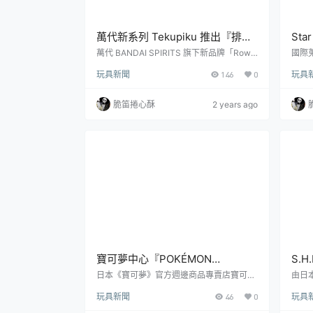
萬代新系列 Tekupiku 推出『排球
St
少年 日向翔陽／影山飛雄』Q版模
糖寶
萬代 BANDAI SPIRITS 旗下新品牌「Rowt
國際蒐
ashii Noise」，發表了適合隨身攜帶拍照的
星》
型 好想帶他出去玩～
版/
玩具新聞
146
0
玩具
「TeKuPiKu（てくぴく）」Q版模型系
表出
列，將推出人氣運動作品《排球少年！！》
本」（
主題的：「日向翔陽／影山飛雄」，參考售
N B
脆笛捲心酥
2 years ago
價為各 3,850 日圓，預計將於 2024 年 11
步發
月發售！「TeKuPiKu（てくぴく）」以
季開始
「一起出去玩」、「開心拍照！」為理念，
99
將各角色設計為約 10 公分高的掌中尺寸...
型「棉
寶可夢中心『POKÉMON
S.H
TRAINERS 奇樹&電肚蛙／辛俐＆
SE
日本《寶可夢》官方週邊商品專賣店寶可夢
由日本
中心（Pokémon Center），的訓練家系列
業部 
土王』Q版模型 圓萌可愛登場！
駛服
玩具新聞
46
0
玩具
將推出 Q 版角色模型最新商品：『POKÉM
模型『
輸！
ON TRAINERS 奇樹&電肚蛙』、『POKÉM
場版動