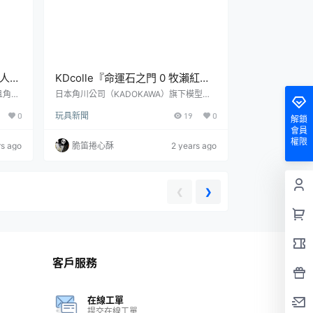
超人力
KDcolle『命運石之門 0 牧瀨紅莉
軟膠
栖』1/7比例模型 堆疊的CRT螢幕
且角色
日本角川公司（KADOKAWA）旗下模型品
 (ウ
牌「KDcolle」，為紀念原作15週年，將推
散搭載LED發光機關 強調科幻感！
0
玩具新聞
19
0
自
出《命運石之門0》主題的最新商品：「牧
解鎖
商品
瀨紅莉栖」1/7比例塗裝完成品，參考售價
會員
ボット）
為 31,350 日圓，預計將於 2025 年 03 月
權限
rs ago
脆笛捲心酥
2 years ago
開始發
發售！在假想科學ADV遊戲《命運石之門》
 16
系列登場的女主角「牧瀬紅莉栖」，為 18
Y
歲就跳級於美國維克多・康德利亞大學畢業
已然成
的天才少女，並進入哥倫比亞大學腦部科學
❮
❯
研究所就讀。表面上是...
客戶服務
在線工單
提交在線工單