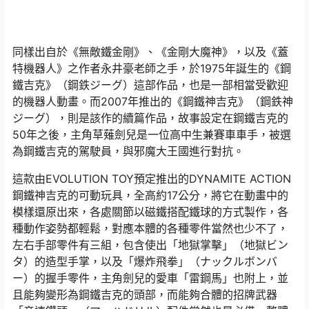
同樣出自於《無敵鐵金剛》、《金剛大魔神》，以及《蓋
特機器人》之作者永井豪老師之手，於1975年誕生的《鋼
鐵吉克》（鋼鉄ジーグ）這部作品，也是一部相當受歡迎
的機器人動畫。而2007年推出的《鋼鐵神吉克》（鋼鉄神
ジーグ），則是該作的續篇作品，故事設定在鋼鐵吉克的
50年之後，主角草薙劍兒是一位高中生兼賽車車手，被選
為鋼鐵吉克的駕駛員，與邪魔大王國進行對抗。
這款由EVOLUTION TOY預定推出的DYNAMITE ACTION
鋼鐵神吉克的可動玩具，全高約17公分，將它在動畫中的
模樣還原出來，各處關節以磁鐵搭配鐵球的方式製作，各
種動作姿勢都輕鬆，對應本體的各種零件當然也少不了，
左右手部零件有三組，包含使出「地獄掌擊」（地獄ビン
タ）的造型手掌，以及「爆炸飛拳」（ナックルボンバ
ー）的握手零件，主角劍兒的愛車「雷鋼馬」也附上，並
且能夠變形為鋼鐵吉克的頭部，而能夠合體的招牌武器