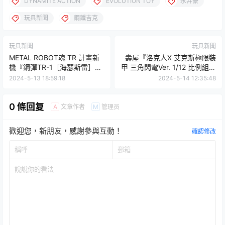
DYNAMITE ACTION
EVOLUTION TOY
永井豪
玩具新聞
鋼鐵吉克
玩具新聞
玩具新聞
METAL ROBOT魂 TR 計畫新
壽屋『洛克人X 艾克斯極限裝
機『鋼彈TR-1［海瑟斯雷］』
甲 三角閃電Ver. 1/12 比例組裝
試作品展出！
模型』史上最大級的閃電特效
2024-5-13 18:59:18
2024-5-14 12:35:48
件！！
0 條回复
文章作者
管理员
A
M
歡迎您，新朋友，感謝參與互動！
確認修改