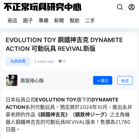
商店
圈子
專欄
新聞
幫助
二手
EVOLUTION TOY 鋼鐵神吉克 DYNAMITE
ACTION 可動玩具 REVIVAL新版
0
玩具新聞
2 years ago
脆笛捲心酥
關注
私信
日本玩具公司
EVOLUTION TOY
旗下的
DYNAMITE
ACTION
系列可動玩具，預定將於2024年10月，推出永井
豪老師的作品
《鋼鐵神吉克》（鋼鉄神ジーグ）
之主角機
器人鋼鐵神吉克的可動玩具REVIVAL版本！售價為21,780
日圓。