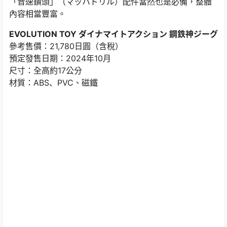
「音速鑽頭」（マッハドリル）配件當然也是必備，整體
內容相當豐富。
EVOLUTION TOY ダイナマイトアクション 鋼鉄神ジーグ
參考售價：21,780日圓（含稅）
預定發售日期：2024年10月
尺寸：全高約17公分
材質：ABS、PVC、磁鐵