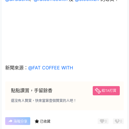
新聞來源：
@FAT COFFEE WITH
點點讚賞，手留餘香
給TA打賞
還沒有人贊賞，快來當第壹個贊賞的人吧！
0
0
海報分享
已收藏