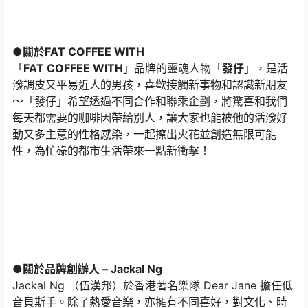
●關於FAT COFFEE WITH
「
FAT COFFEE WITH
」品牌的靈魂人物「
發仔
」，是活
潑調皮又平易近人的男孩，喜歡接觸新事物和認識新朋友
～「發仔」希望透過不同合作和聯乘企劃，將驚喜和我們
每天都需要的咖啡因帶給別人，讓大家也能被他的活潑好
動又多主意的性格感染，一起擦出火花並創造無限可能
性，為忙碌的都市生活帶來一點新衝擊！
●關於品牌創辦人 – Jackal Ng
Jackal Ng （伍漢邦）於香港著名樂隊 Dear Jane 擔任低
音貝斯手。除了熱愛音樂，亦擁有不同喜好，對文化、時