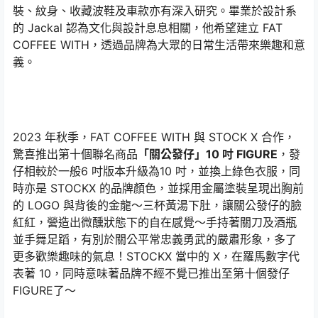
裝、紋身、收藏波鞋及車款亦有深入研究。畢業於設計系
的 Jackal 認為文化與設計息息相關，他希望建立 FAT
COFFEE WITH，透過品牌為大眾的日常生活帶來樂趣和意
義。
2023 年秋季，FAT COFFEE WITH 與 STOCK X 合作，
驚喜推出第十個聯名商品
「關公發仔」10 吋 FIGURE
，發
仔相較於一般6 吋版本升級為10 吋，並換上綠色衣服，同
時亦是 STOCKX 的品牌顏色，並採用金屬塗裝呈現出胸前
的 LOGO 與背後的金龍～三杯黃湯下肚，讓關公發仔的臉
紅紅，營造出微醺狀態下的自在感覺～手持著關刀及酒瓶
並手舞足蹈，有別於關公平常忠義勇武的嚴肅形象，多了
更多歡樂趣味的氣息！STOCKX 當中的 X，在羅馬數字代
表著 10，同時意味著品牌不經不覺已推出至第十個發仔
FIGURE了～