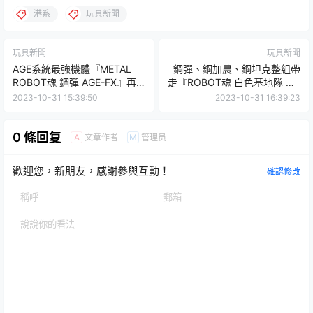
港系
玩具新聞
玩具新聞
玩具新聞
AGE系統最強機體『METAL
鋼彈、鋼加農、鋼坦克整組帶
ROBOT魂 鋼彈 AGE-FX』再
走『ROBOT魂 白色基地隊 MS
現 C 感應砲華麗戰鬥姿態！
套組 ver. A.N.I.M.E.』追加原
2023-10-31 15:39:50
2023-10-31 16:39:23
創機身標誌！
0 條回复
文章作者
管理员
A
M
歡迎您，新朋友，感謝參與互動！
確認修改