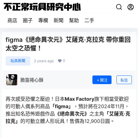
商店
圈子
專欄
新聞
幫助
二手
figma《絕命異次元》艾薩克·克拉克 帶你重回
太空之恐懼！
0
玩具新聞
2 years ago
脆笛捲心酥
關注
私信
再次感受恐懼之壓迫！日本
Max Factory
旗下相當受歡迎
的可動人偶系列商品
「figma」
，預計將在2024年11月，
推出知名恐怖遊戲作品
《絕命異次元》
之主角
「艾薩克·克
拉克」
的可動立體人形玩具！售價為12,900日圓。