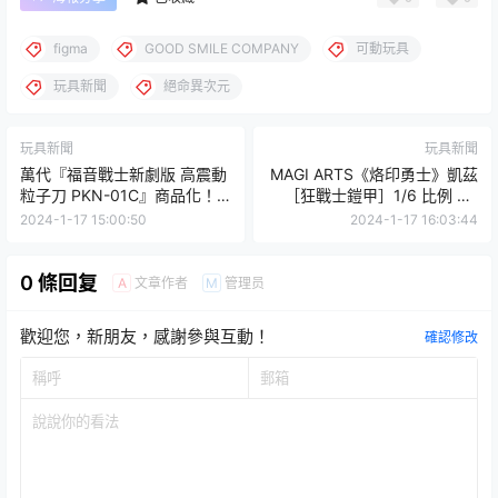
figma
GOOD SMILE COMPANY
可動玩具
玩具新聞
絕命異次元
玩具新聞
玩具新聞
萬代『福音戰士新劇版 高震動
MAGI ARTS《烙印勇士》凱茲
粒子刀 PKN-01C』商品化！
［狂戰士鎧甲］1/6 比例 GK
搭載聲光效果、34 公分徹底還
模型 憤怒滿溢的暴亂造型！
2024-1-17 15:00:50
2024-1-17 16:03:44
原
【WF2024W】
0 條回复
文章作者
管理员
A
M
歡迎您，新朋友，感謝參與互動！
確認修改