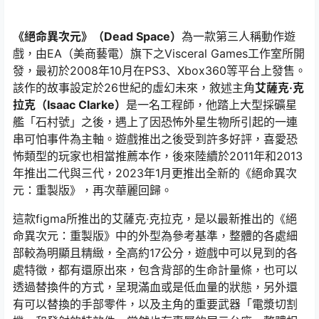
《絕命異次元》（Dead Space）
為一款第三人稱動作遊
戲，由EA（美商藝電）旗下之Visceral Games工作室所開
發，最初於2008年10月在PS3、Xbox360等平台上發售。
該作的故事設定於26世紀的虛幻未來，敘述主角
艾薩克·克
拉克（Isaac Clarke）
是一名工程師，他踏上大型採礦星
艦「石村號」之後，遇上了因恐怖外星生物所引起的一連
串可怕事件為主軸。遊戲推出之後受到許多好評，喜愛恐
怖類型的玩家也相當推薦本作，後來陸續於2011年和2013
年推出二代與三代，2023年1月更推出全新的《絕命異次
元：重製版》，再次華麗回歸。
這款figma所推出的艾薩克‧克拉克，是以最新推出的《絕
命異次元：重製版》中的外型為參考基準，整體的各處細
部較為明顯且精緻，全高約17公分，遊戲中可以見到的各
處特徵，都有還原出來，包含背部的生命計量條，也可以
透過替換件的方式，呈現滿血或是低血量的狀態，另外還
有可以替換的手部零件，以及主角的重要武器「電漿切割