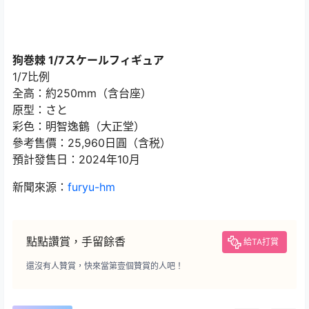
狗巻棘 1/7スケールフィギュア
1/7比例
全高：約250mm（含台座）
原型：さと
彩色：明智逸鶴（大正堂）
參考售價：25,960日圓（含税）
預計發售日：2024年10月
新聞來源：
furyu-hm
點點讚賞，手留餘香
給TA打賞
還沒有人贊賞，快來當第壹個贊賞的人吧！