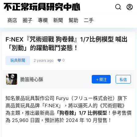
商店
圈子
專欄
新聞
幫助
二手
F:NEX『咒術迴戰 狗卷棘』1/7比例模型 喊出
「別動」的躍動戰鬥姿態！
0
玩具新聞
2 years ago
脆笛捲心酥
關注
私信
知名景品玩具製作公司 Furyu（フリュー株式会社）旗下
高品質玩具品牌「F:NEX」，將以逼死人的《咒術迴戰》
為主題，推出最新商品
「狗卷棘」1/7 比例模型
！參考售價
為 25,960 日圓，預計將於 2024 年 10 月發售！