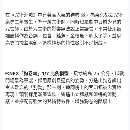
在《咒術迴戰》中有著高人氣的狗卷 棘，為東京都立咒術
高專二年級生，準一級咒術師，同時也是劇中目前少見的
咒言師。由於咒言術的影響無法說正常語言，平常使用飯
糰餡料作為台詞，包含：鮭魚、金槍魚、明太子等，並以
高衣領掩蓋嘴部，這樣神秘的特性吸引不少粉絲。
F:NEX「狗卷棘」1/7 比例模型
，尺寸約高 25 公分，以戰
鬥場景為靈感，採用原創且逼真的姿勢，打造出狗卷說出
令人難忘的「別動」那一刻，連同嘴上的咒印都被忠實地
再現！頭髮採用漸層塗裝，營造出立體感和流暢的流動
感。並搭配有強大的咒術特效件，增強狗卷的酷感！