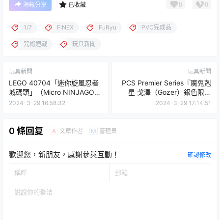
0
0
海報分享
已收藏
1/7
F:NEX
FuRyu
PVC完成品
咒術迴戰
玩具新聞
玩具新聞
玩具新聞
LEGO 40704「迷你旋風忍者
PCS Premier Series『魔鬼剋
城碼頭」（Micro NINJAGO®
星 戈澤（Gozer）銀色限定
Docks）公開！
版』1/4 比例收藏雕像，再現
2024-3-29 16:58:32
2024-3-29 17:14:51
電影中的邪魅氣場！
0 條回复
文章作者
管理员
A
M
歡迎您，新朋友，感謝參與互動！
確認修改