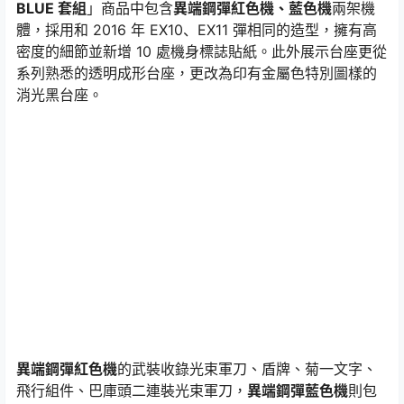
BLUE 套組
」商品中包含
異端鋼彈紅色機、藍色機
兩架機
體，採用和 2016 年 EX10、EX11 彈相同的造型，擁有高
密度的細節並新增 10 處機身標誌貼紙。此外展示台座更從
系列熟悉的透明成形台座，更改為印有金屬色特別圖樣的
消光黑台座。
異端鋼彈紅色機
的武裝收錄光束軍刀、盾牌、菊一文字、
飛行組件、巴庫頭二連裝光束軍刀，
異端鋼彈藍色機
則包