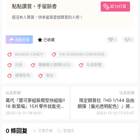
點點讚賞，手留餘香
給TA打賞
還沒有人贊賞，快來當第壹個贊賞的人吧！
0
0
海報分享
已收藏
BANDAI CANDY
FW GUNDAM CONVERGE
日系
機動戰士鋼彈SEED
玩具新聞
鋼彈系列
食玩
玩具新聞
玩具新聞
萬代『寶可夢組裝模型快組版!!
限定鋼普拉『HG 1/144 自由
18 新葉喵』15片零件就能完成
鋼彈［偏光透明配色］』將隨
超可愛造型！
西川貴教《鋼彈SEED劇場版
2023-12-21 18:16:51
2023-12-22 17:03:47
FREEDOM》主題曲單曲同梱
販售！
0 條回复
文章作者
管理员
A
M