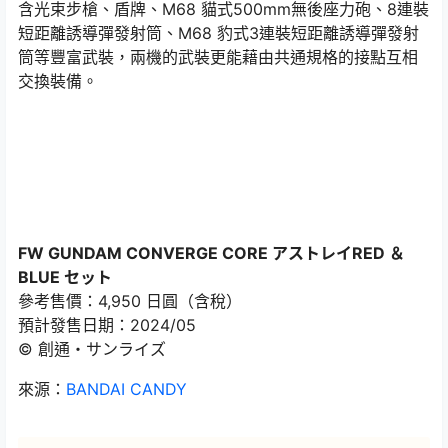
含光束步槍、盾牌、M68 貓式500mm無後座力砲、8連裝
短距離誘導彈發射筒、M68 豹式3連裝短距離誘導彈發射
筒等豐富武裝，兩機的武裝更能藉由共通規格的接點互相
交換裝備。
FW GUNDAM CONVERGE CORE アストレイRED ＆
BLUE セット
參考售價：4,950 日圓（含稅）
預計發售日期：2024/05
© 創通・サンライズ
來源：
BANDAI CANDY