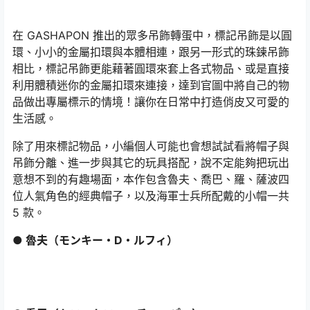
在 GASHAPON 推出的眾多吊飾轉蛋中，標記吊飾是以圓
環、小小的金屬扣環與本體相連，跟另一形式的珠鍊吊飾
相比，標記吊飾更能藉著圓環來套上各式物品、或是直接
利用體積迷你的金屬扣環來連接，達到官圖中將自己的物
品做出專屬標示的情境！讓你在日常中打造俏皮又可愛的
生活感。
除了用來標記物品，小編個人可能也會想試試看將帽子與
吊飾分離、進一步與其它的玩具搭配，說不定能夠把玩出
意想不到的有趣場面，本作包含魯夫、喬巴、羅、薩波四
位人氣角色的經典帽子，以及海軍士兵所配戴的小帽一共
5 款。
● 魯夫（モンキー・D・ルフィ）