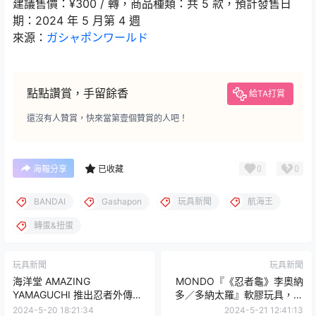
建議售價：¥300 / 轉，商品種類：共 5 款，預計發售日
期：2024 年 5 月第 4 週
來源：
ガシャポンワールド
點點讚賞，手留餘香
給TA打賞
還沒有人贊賞，快來當第壹個贊賞的人吧！
0
0
海報分享
已收藏
BANDAI
Gashapon
玩具新聞
航海王
轉蛋&扭蛋
玩具新聞
玩具新聞
海洋堂 AMAZING
MONDO『《忍者龜》李奧納
YAMAGUCHI 推出忍者外傳
多／多納太羅』軟膠玩具，致
『龍･隼 可動人偶』預計 2025
敬經典版玩具的高質感詮釋！
2024-5-20 18:21:34
2024-5-21 12:41:13