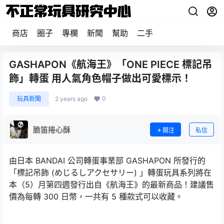
商店
圈子
專欄
新聞
幫助
二手
GASHAPON《航海王》「ONE PIECE 標記吊
飾」轉蛋 用人氣角色帽子做出可愛標示！
0
玩具新聞
2 years ago
脆笛捲心酥
關注
私信
由日本 BANDAI 公司轉蛋事業部 GASHAPON 所發行的
「標記吊飾 (めじるしアクセサリー) 」轉蛋玩具系列將在
本（5）月第四週發行出自《航海王》的最新商品！建議售
價為每轉 300 日幣，一共有 5 種款式可以收藏。