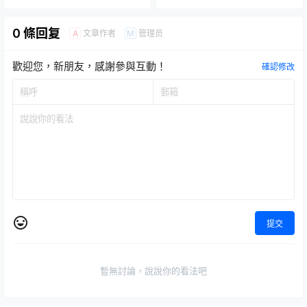
年 01 月發售！
0 條回复
文章作者
管理员
A
M
歡迎您，新朋友，感謝參與互動！
確認修改
提交
暫無討論，說說你的看法吧