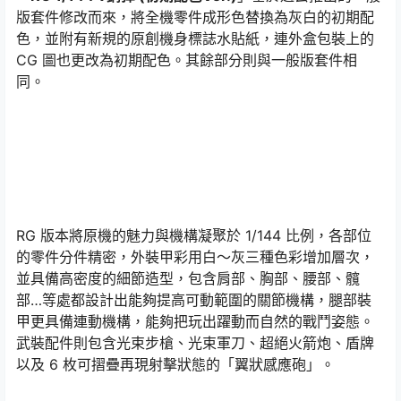
版套件修改而來，將全機零件成形色替換為灰白的初期配
色，並附有新規的原創機身標誌水貼紙，連外盒包裝上的
CG 圖也更改為初期配色。其餘部分則與一般版套件相
同。
RG 版本將原機的魅力與機構凝聚於 1/144 比例，各部位
的零件分件精密，外裝甲彩用白～灰三種色彩增加層次，
並具備高密度的細節造型，包含肩部、胸部、腰部、髖
部…等處都設計出能夠提高可動範圍的關節機構，腿部裝
甲更具備連動機構，能夠把玩出躍動而自然的戰鬥姿態。
武裝配件則包含光束步槍、光束軍刀、超絕火箭炮、盾牌
以及 6 枚可摺疊再現射擊狀態的「翼狀感應砲」。