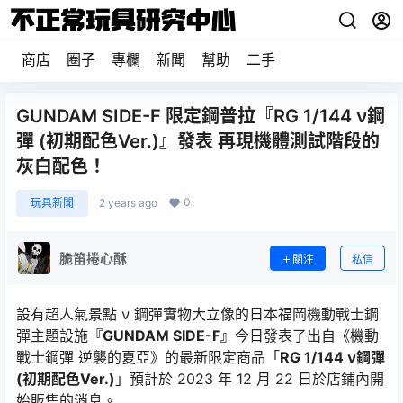
商店
圈子
專欄
新聞
幫助
二手
GUNDAM SIDE-F 限定鋼普拉『RG 1/144 ν鋼
彈 (初期配色Ver.)』發表 再現機體測試階段的
灰白配色！
0
玩具新聞
2 years ago
脆笛捲心酥
關注
私信
設有超人氣景點 ν 鋼彈實物大立像的日本福岡機動戰士鋼
彈主題設施
『GUNDAM SIDE-F』
今日發表了出自《機動
戰士鋼彈 逆襲的夏亞》的最新限定商品「
RG 1/144 ν鋼彈
(初期配色Ver.)
」預計於 2023 年 12 月 22 日於店鋪內開
始販售的消息。