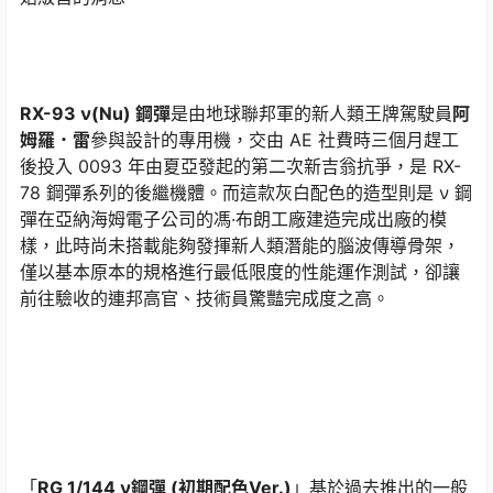
RX-93 ν(Nu) 鋼彈
是由地球聯邦軍的新人類王牌駕駛員
阿
姆羅．雷
參與設計的專用機，交由 AE 社費時三個月趕工
後投入 0093 年由夏亞發起的第二次新吉翁抗爭，是 RX-
78 鋼彈系列的後繼機體。而這款灰白配色的造型則是 ν 鋼
彈在亞納海姆電子公司的馮·布朗工廠建造完成出廠的模
樣，此時尚未搭載能夠發揮新人類潛能的腦波傳導骨架，
僅以基本原本的規格進行最低限度的性能運作測試，卻讓
前往驗收的連邦高官、技術員驚豔完成度之高。
「
RG 1/144 ν鋼彈 (初期配色Ver.)
」基於過去推出的一般