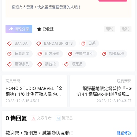
還沒有人贊賞，快來當第壹個贊賞的人吧！
0
0
海報分享
已收藏
BANDAI
BANDAI SPIRITS
日系
玩具新聞
組裝模型
逆襲的夏亞
鋼彈基地
鋼彈系列
鋼普拉
限定品
玩具新聞
玩具新聞
HONŌ STUDIO MARVEL「金
鋼彈基地限定鋼普拉『HG
鋼狼」1/6 比例可動人偶 包膠
1/144 鋼彈Mk-II(迪坦斯規格)
無縫再現雙臂粗壯線條！
(21st CENTURY REAL TYPE
2023-12-8 15:45:11
2023-12-8 19:43:27
Ver.)』川口名人完全監修的真
實型配色！
0 條回复
文章作者
管理员
A
M
歡迎您，新朋友，感謝參與互動！
確認修改