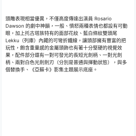
頭雕表現相當優異，不僅高度傳達出演員 Rosario
Dawson 的劇中神韻，一般、憤怒兩種表情也都設有可動
眼，加上托古塔族特有的面部花紋、藍白條紋雙頭尾
Lekku（列庫）內藏的可彎折鐵線，讓頭部擁有豐富的把
玩性，飽含重量感的金屬頭飾也有著十分堅硬的視覺效
果，配件部分還有一對可發光的長短光劍柄、一對光劍
柄、兩對白色光劍劍刃（分別是普通與揮動狀態），與多
個替換手、《亞蘇卡》影集主題展示底座。