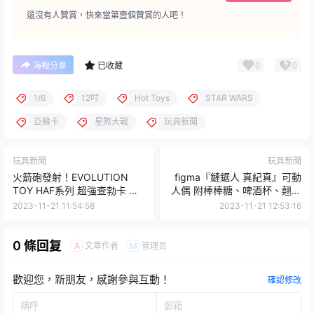
還沒有人贊賞，快來當第壹個贊賞的人吧！
0
0
海報分享
已收藏
1/6
12吋
Hot Toys
STAR WARS
亞蘇卡
星際大戰
玩具新聞
玩具新聞
玩具新聞
火箭砲發射！EVOLUTION
figma『鏈鋸人 真紀真』可動
TOY HAF系列 超強查勃卡 立
人偶 附棒棒糖、啤酒杯、翹腳
體可動人形
下半身等豐富零件！
2023-11-21 11:54:58
2023-11-21 12:53:16
0 條回复
文章作者
管理员
A
M
歡迎您，新朋友，感謝參與互動！
確認修改