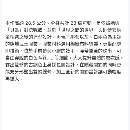
本作高約 28.5 公分、全身共計 28 處可動，是依照她與
「貝藍」對決戰敗、並於「世界之間的世界」與師傅安納
金相遇之後的造型設計，再現了那套以灰、白兩色為主調
的絕地武士服裝，服裝材料選用棉麻布料縫製，更搭配絲
印技術、位於手前臂與小腿的護甲、腰帶掛著的珠串、可
自由穿脫的白色斗篷……等細節，大大提升整體的層次感，
露出雙臂的古銅色上身採包膠設計，在隱藏關節的同時更
能充分形塑出雙臂線條，加上全新的關節設計讓可動幅度
再擴大。