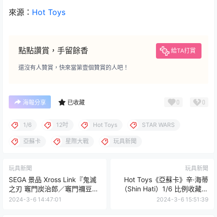
來源：
Hot Toys
點點讚賞，手留餘香
給TA打賞
還沒有人贊賞，快來當第壹個贊賞的人吧！
0
0
海報分享
已收藏
1/6
12吋
Hot Toys
STAR WARS
亞蘇卡
星際大戰
玩具新聞
玩具新聞
玩具新聞
SEGA 景品 Xross Link『鬼滅
Hot Toys《亞蘇卡》辛·海蒂
之刃 竈門炭治郎／竈門禰豆
（Shin Hati）1/6 比例收藏級
子』雙人動態展現震撼氣場！
人偶 再現散發邪魅氣息的戰鬥
2024-3-6 14:47:01
2024-3-6 15:51:39
姿態！