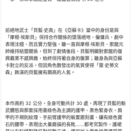
前絕地武士「貝藍·史高」在《亞蘇卡》當中的身份是與
「摩根·埃斯貝」保持合作關係的墮落絕地、僱傭兵，劇中
表現沈穩、而且實力堅強，雖一直與摩根·埃斯貝、索龍元
帥維持結盟關係，但到了劇情後段、貝藍明顯對索龍的復
興霸業不感興趣，始終保持著自身的盤算；雖身為與亞蘇
卡對立的反派，但因角色散發出的氣質使得「雷·史蒂文
森」飾演的貝藍擁有頗高的人氣。
本作高約 32 公分，全身可動共計 30 處，再現了貝藍的魁
武體態與那套採用墨綠色為主調的護甲、黑色緊身衣，肩
甲的不規則紋理、手前臂護甲的裝置跟刻畫、鑲有綠色寶
石的腰帶、表現出大量磨損的長靴…….都考究製作，護裙