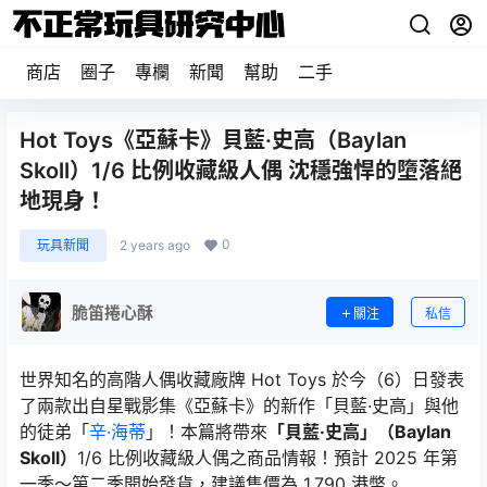
商店
圈子
專欄
新聞
幫助
二手
Hot Toys《亞蘇卡》貝藍·史高（Baylan
Skoll）1/6 比例收藏級人偶 沈穩強悍的墮落絕
地現身！
0
玩具新聞
2 years ago
脆笛捲心酥
關注
私信
世界知名的高階人偶收藏廠牌 Hot Toys 於今（6）日發表
了兩款出自星戰影集《亞蘇卡》的新作「貝藍·史高」與他
的徒弟「
辛·海蒂
」！本篇將帶來
「貝藍·史高」（Baylan
Skoll）
1/6 比例收藏級人偶之商品情報！預計 2025 年第
一季～第二季開始發貨，建議售價為 1,790 港幣。