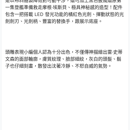
是以布料縫製降低對可動干涉，還可加上黑色披風還原第
一集登艦準備救走摩根·埃斯貝、極具神秘感的造型！配件
包含一把搭載 LED 發光功能的橘紅色光劍、揮動狀態的光
劍劍刃、光劍柄、豐富的替換手，跟展示底座。
頭雕表現小編個人認為十分出色，不僅傳神描繪出雷·史蒂
文森的面部輪廓，膚質紋理、臉部細紋，灰白的頭髮、鬍
子也仔細刻畫，散發出沈著冷靜、不怒自威的氣勢。