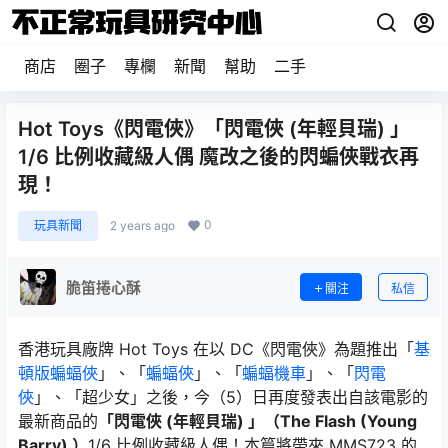
商店
圈子
專欄
新聞
幫助
二手
Hot Toys《閃電俠》「閃電俠 (年輕貝瑞) 」
1/6 比例收藏級人偶 魔改之後的閃蝙俠戰衣再
現！
0
玩具新聞
2 years ago
脆笛捲心酥
關注
私信
香港玩具廠牌 Hot Toys 在以 DC《閃電俠》為題推出「
基
頓版蝙蝠俠
」、「
蝙蝠俠
」、「
蝙蝠機車
」、「
閃電
俠
」、「超少女」之後，今（5）日再度發表出自該電影的
最新商品的
「閃電俠 (年輕貝瑞) 」（The Flash (Young
Barry) ）
1/6 比例收藏級人偶！本篇將帶來 MMS723 的