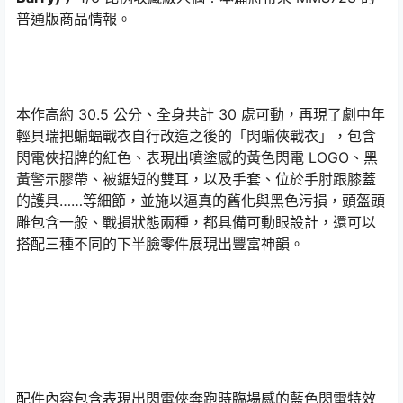
普通版商品情報。
本作高約 30.5 公分、全身共計 30 處可動，再現了劇中年
輕貝瑞把蝙蝠戰衣自行改造之後的「閃蝙俠戰衣」，包含
閃電俠招牌的紅色、表現出噴塗感的黃色閃電 LOGO、黑
黃警示膠帶、被鋸短的雙耳，以及手套、位於手肘跟膝蓋
的護具……等細節，並施以逼真的舊化與黑色污損，頭盔頭
雕包含一般、戰損狀態兩種，都具備可動眼設計，還可以
搭配三種不同的下半臉零件展現出豐富神韻。
配件內容包含表現出閃電俠奔跑時臨場感的藍色閃電特效