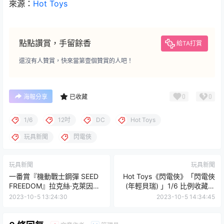
來源：
Hot Toys
點點讚賞，手留餘香
給TA打賞
還沒有人贊賞，快來當第壹個贊賞的人吧！
0
0
海報分享
已收藏
1/6
12吋
DC
Hot Toys
玩具新聞
閃電俠
玩具新聞
玩具新聞
一番賞『機動戰士鋼彈 SEED
Hot Toys《閃電俠》「閃電俠
FREEDOM』拉克絲·克萊因模
(年輕貝瑞) 」1/6 比例收藏級
型、新繪製的視覺立牌 1月開
人偶 豪華版 脫盔頭雕追加！
2023-10-5 13:24:30
2023-10-5 14:34:45
抽！