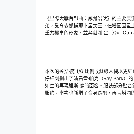
《星際大戰首部曲：威脅潛伏》的主要反派達斯·魔
弟，受令去抓捕那卜星女王。在塔圖因星
重力機車的形象，並與魁剛·金（Qui-Gon
本次的達斯·魔 1/6 比例收藏級人偶以
仔細刻劃出了演員雷·帕克（Ray Par
如生的再現達斯·魔的面容。服裝部分貼合
服飾，本次也新增了合身長袍，再現塔圖