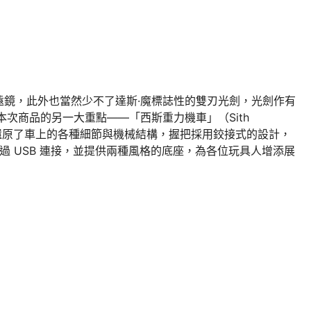
遠鏡，此外也當然少不了達斯·魔標誌性的雙刃光劍，光劍作有
本次商品的另一大重點——「西斯重力機車」（Sith
細緻的還原了車上的各種細節與機械結構，握把採用鉸接式的設計，
透過 USB 連接，並提供兩種風格的底座，為各位玩具人增添展