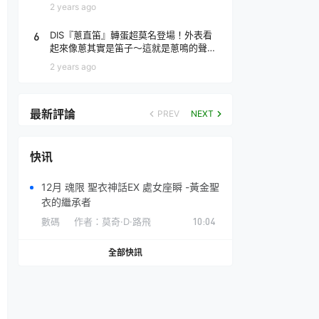
場！
2 years ago
6
DIS『蔥直笛』轉蛋超莫名登場！外表看
起來像蔥其實是笛子～這就是蔥鳴的聲音
♪
2 years ago
最新評論
PREV
NEXT
快讯
12月 魂限 聖衣神話EX 處女座瞬 -黃金聖
衣的繼承者
數碼
作者：
莫奇·D·路飛
10:04
全部快訊