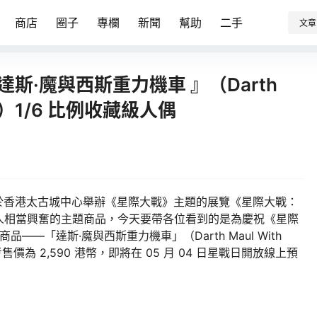
商店
圈子
專欄
新聞
幫助
二手
文章
》達斯·魔與西斯重力機車 』（Darth
eder）1/6 比例收藏級人偶
 近日於香港太古城中心舉辦《星際大戰》主題的展覽《星際大戰：
人相當興奮的主題商品，今天要帶各位看到的是為慶祝《星際
——「達斯·魔與西斯重力機車」（Darth Maul With
參考售價為 2,590 港幣，即將在 05 月 04 日星戰日開放線上預