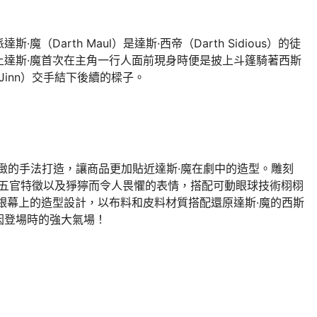
（Darth Maul）是達斯·西帝（Darth Sidious）的徒
上達斯·魔首次在主角一行人面前現身時便是披上斗篷騎著西斯
 Jinn）交手結下後續的樑子。
更細緻的手法打造，讓商品更加貼近達斯·魔在劇中的造型。雕刻
k）的五官特徵以及猙獰而令人畏懼的表情，搭配可動眼球技術栩栩
銀幕上的造型設計，以布料和皮料材質搭配還原達斯·魔的西斯
因登場時的強大氣場！