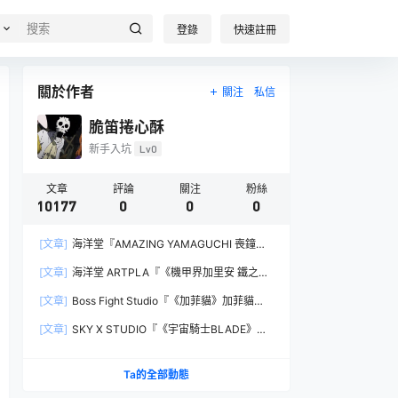
登錄
快速註冊
關於作者
關注
私信
脆笛捲心酥
新手入坑
Lv0
文章
評論
關注
粉絲
10177
0
0
0
[文章]
海洋堂『AMAZING YAMAGUCHI 喪鐘
（Deathstroke）Ver.1.5 』可動人偶，新增弒神者
[文章]
海洋堂 ARTPLA『《機甲界加里安 鐵之紋
之刃與大魄力火焰特效！
章》邪神兵』組裝模型，公司草創期的傳奇作品新
[文章]
Boss Fight Studio『《加菲貓》加菲貓
規再現！
（Garfield）』1:1 比例角色模型，從圖片就能感
[文章]
SKY X STUDIO『《宇宙騎士BLADE》
受到的龐大份量！
Tekkaman Evil』合金可動模型，戰損盔甲配件再
現與 Blade 戰鬥的場面！
Ta的全部動態