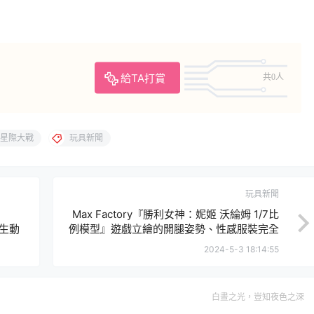
給TA打賞
共0人
星際大戰
玩具新聞
玩具新聞
Max Factory『勝利女神：妮姬 沃綸姆 1/7比
的生動
例模型』遊戲立繪的開腿姿勢、性感服裝完全
立體化！
2024-5-3 18:14:55
白晝之光，豈知夜色之深