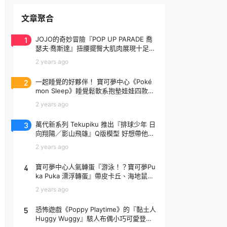
文章聚合
1
JOJO的奇妙冒險『POP UP PARADE 喬
瑟夫‧喬斯達』扭腰擺臀大肌肉展現十足騷
氣！
2 years ago
2
一起睡覺的好夥伴！ 寶可夢中心《Poké
mon Sleep》睡覺鬆軟系抱墊娃娃四款登
場
2 years ago
3
萬代新系列 Tekupiku 推出『排球少年 日
向翔陽／影山飛雄』Q版模型 好想帶他出
去玩～
2 years ago
4
寶可夢中心人氣轉蛋『游泳！？寶可夢Pu
ka Puka 漂浮轉蛋』帶皮卡丘、海地鼠去
玩水啦～
2 years ago
5
恐怖遊戲《Poppy Playtime》的『黏土人
Huggy Wuggy』駭人布偶小巧可愛登