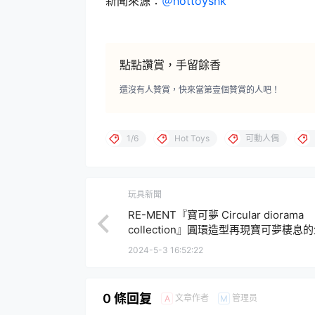
新聞來源：
＠hottoyshk
點點讚賞，手留餘香
還沒有人贊賞，快來當第壹個贊賞的人吧！
1/6
Hot Toys
可動人偶
玩具新聞
RE-MENT『寶可夢 Circular diorama
collection』圓環造型再現寶可夢棲息
場景！
2024-5-3 16:52:22
0 條回复
文章作者
管理员
A
M