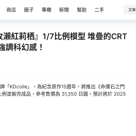
商店
圈子
專欄
新聞
幫助
二手
文章
0 牧瀨紅莉栖』1/7比例模型 堆疊的CRT
 強調科幻感！
牌「KDcolle」，為紀念原作15週年，將推出《命運石之門
7比例塗裝完成品，參考售價為 31,350 日圓，預計將於 2025