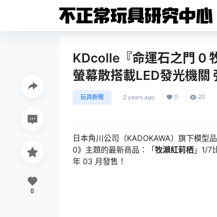
KDcolle『命運石之門 
螢幕散搭載LED發光機關
0
20
玩具新聞
2 years ago
日本角川公司（KADOKAWA）旗下模型品
0》主題的最新商品：「
牧瀨紅莉栖
」1/
年 03 月發售！
0