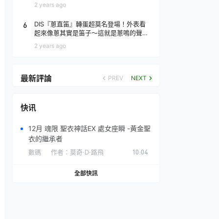
場！
2 years ago
6
DIS『蔥直笛』轉蛋超莫名登場！外表看
起來像蔥其實是笛子～這就是蔥鳴的聲音
♪
2 years ago
最新評論
PREV
NEXT
快讯
12月 魂限 聖衣神話EX 處女座瞬 -黃金聖
衣的繼承者
數碼
作者：
莫奇·D·路飛
10:04
全部快訊