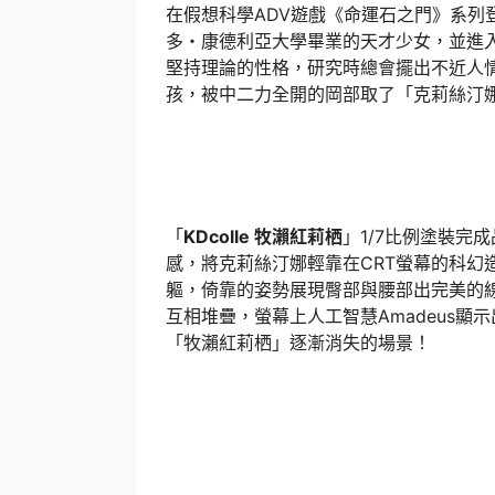
在假想科學ADV遊戲《命運石之門》系列
多・康德利亞大學畢業的天才少女，並進
堅持理論的性格，研究時總會擺出不近人
孩，被中二力全開的岡部取了「克莉絲汀娜（C
「
KDcolle 牧瀨紅莉栖
」1/7比例塗裝完
感，將克莉絲汀娜輕靠在CRT螢幕的科幻造
軀，倚靠的姿勢展現臀部與腰部出完美的線
互相堆疊，螢幕上人工智慧Amadeus
「牧瀨紅莉栖」逐漸消失的場景！