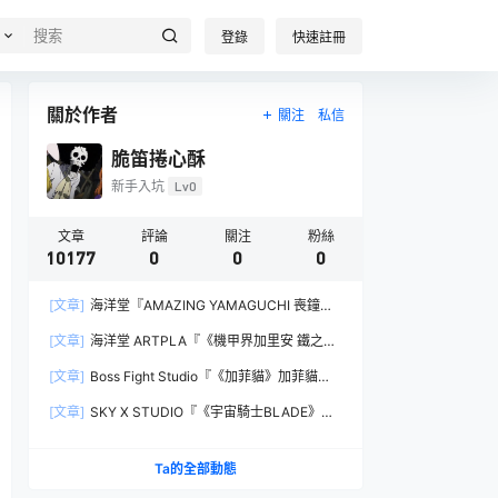
登錄
快速註冊
關於作者
關注
私信
脆笛捲心酥
新手入坑
Lv0
文章
評論
關注
粉絲
10177
0
0
0
[文章]
海洋堂『AMAZING YAMAGUCHI 喪鐘
（Deathstroke）Ver.1.5 』可動人偶，新增弒神者
[文章]
海洋堂 ARTPLA『《機甲界加里安 鐵之紋
之刃與大魄力火焰特效！
章》邪神兵』組裝模型，公司草創期的傳奇作品新
[文章]
Boss Fight Studio『《加菲貓》加菲貓
規再現！
（Garfield）』1:1 比例角色模型，從圖片就能感
[文章]
SKY X STUDIO『《宇宙騎士BLADE》
受到的龐大份量！
Tekkaman Evil』合金可動模型，戰損盔甲配件再
現與 Blade 戰鬥的場面！
Ta的全部動態