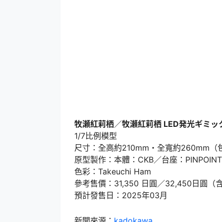
牧瀬紅莉栖
／
牧瀬紅莉栖 LED発光ギミッ
1/7比例模型
尺寸：全高約210mm・全寬約260mm
原型製作：本體：CKB／台座：PINPOINT
色彩：Takeuchi Ham
參考售價：31,350 日圓／32,450日圓（
預計發售日：2025年03月
新聞來源：
kadokawa