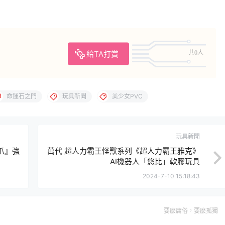
給TA打賞
共0人
命運石之門
玩具新聞
美少女PVC
玩具新聞
之爪』強
萬代 超人力霸王怪獸系列《超人力霸王雅克》
AI機器人「悠比」軟膠玩具
2024-7-10 15:18:43
要麽庸俗，要麽孤獨