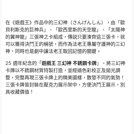
在《遊戲王》作品中的三幻神（さんげんしん），由「歐
貝利斯克的巨神兵」、「歐西里斯的天空龍」、「太陽神
的翼神龍」三張神之卡組成，傳説只要湊齊這三張卡，就
可以獲得決鬥王的稱號，而作為法老王專屬守護神的三幻
神，同時也是劇中讓法老王取回記憶的關鍵。
25 週年紀念的「
遊戲王 三幻神 不銹鋼卡牌
」，將三幻神
卡牌以不銹鋼材質特製打造，並經過色彩校正及拋光調
整，完整再現三張卡牌上的精美圖樣，散發不同的氣勢！
三張卡牌皆封裝在壓克力展示架中，方便決鬥王展示，別
具收藏價值！