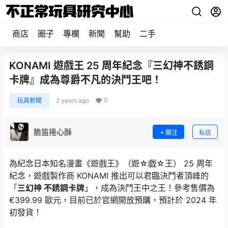
商店
圈子
專欄
新聞
幫助
二手
KONAMI 遊戲王 25 周年紀念『三幻神不銹鋼
卡牌』成為尊爵不凡的決鬥王吧！
0
玩具新聞
2 years ago
脆笛捲心酥
關注
私信
為紀念日本知名漫畫《遊戲王》（遊☆戯☆王） 25 周年
紀念，遊戲製作商 KONAMI 推出可以君臨決鬥者頂峰的
「
三幻神 不銹鋼卡牌
」，成為決鬥王中之王！參考售價為
€399.99 歐元，目前已於官網開放預購，預計於 2024 年
初發貨！