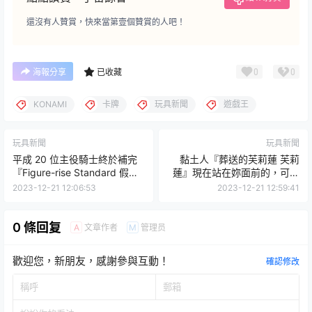
還沒有人贊賞，快來當第壹個贊賞的人吧！
0
0
海報分享
已收藏
KONAMI
卡牌
玩具新聞
遊戲王
玩具新聞
玩具新聞
平成 20 位主役騎士終於補完
黏土人『葬送的芙莉蓮 芙莉
『Figure-rise Standard 假面
蓮』現在站在妳面前的，可是
騎士KIVA』再現必殺技魄力抬
活了上千年的魔法使！
2023-12-21 12:06:53
2023-12-21 12:59:41
腿！
0 條回复
文章作者
管理员
A
M
歡迎您，新朋友，感謝參與互動！
確認修改