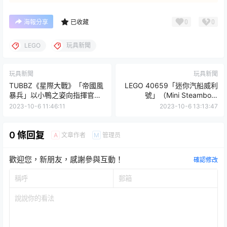
0
0
海報分享
已收藏
LEGO
玩具新聞
玩具新聞
玩具新聞
TUBBZ《星際大戰》「帝國風
LEGO 40659「迷你汽船威利
暴兵」以小鴨之姿向指揮官報
號」（Mini Steamboat
到、入浴安全已確認！
Willie）經典汽船縮小後再次入
2023-10-6 11:46:11
2023-10-6 13:13:47
港！
0 條回复
文章作者
管理员
A
M
歡迎您，新朋友，感謝參與互動！
確認修改