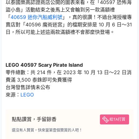
以泰國樂高認證商店公開的圖表來看，在「40597 恐怖海
盜小島」活動結束之後馬上又會輪到另一款滿額禮
「
40659 迷你汽船威利號
」，真的很讚！不過台灣授權專
賣店對「40596 魔術迷宮」的檔期安排是 10 月 6 日～31
日，所以可能上述這兩款滿額禮不會那麼快登場。
LEGO 40597 Scary Pirate Island
零件總數：共 214 件，在 2023 年 10 月 13 日～22 日消
費滿 3,500 泰銖即可免費獲得
台灣發售詳情未公布
來源：
LEGO
點點讚賞，手留餘香
給TA打賞
還沒有人贊賞，快來當第壹個贊賞的人吧！