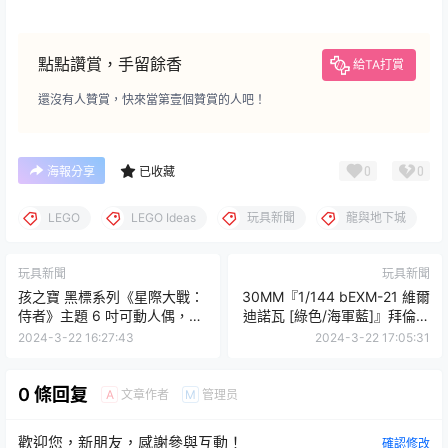
點點讚賞，手留餘香
給TA打賞
還沒有人贊賞，快來當第壹個贊賞的人吧！
0
0
海報分享
已收藏
LEGO
LEGO Ideas
玩具新聞
龍與地下城
玩具新聞
玩具新聞
孩之寶 黑標系列《星際大戰：
30MM『1/144 bEXM-21 維爾
侍者》主題 6 吋可動人偶，搶
迪諾瓦 [綠色/海軍藍]』拜倫軍
先一睹最新影集角色的魅力！
首款飛行型機體登場！
2024-3-22 16:27:43
2024-3-22 17:05:31
0 條回复
文章作者
管理员
A
M
歡迎您，新朋友，感謝參與互動！
確認修改