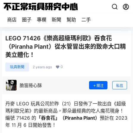
商店
圈子
專欄
新聞
幫助
二手
LEGO 71426《樂高超級瑪利歐》吞食花
（Piranha Plant）從水管冒出來的致命大口精
美立體化！
0
玩具新聞
2 years ago
脆笛捲心酥
關注
私信
丹麥 LEGO 玩具公司於昨（21）日發佈了一款出自《超級
瑪利歐兄弟》的最新商品，那朵最經典的吃人魔花現身！
編號 71426 的
「吞食花」（Piranha Plant）
預計在 2023
年 11 月 6 日開始發售！