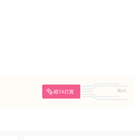
給TA打賞
共0人