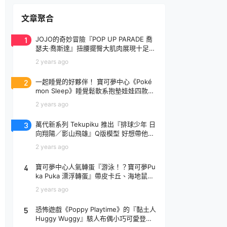
文章聚合
1
JOJO的奇妙冒險『POP UP PARADE 喬
瑟夫‧喬斯達』扭腰擺臀大肌肉展現十足騷
氣！
2 years ago
2
一起睡覺的好夥伴！ 寶可夢中心《Poké
mon Sleep》睡覺鬆軟系抱墊娃娃四款登
場
2 years ago
3
萬代新系列 Tekupiku 推出『排球少年 日
向翔陽／影山飛雄』Q版模型 好想帶他出
去玩～
2 years ago
4
寶可夢中心人氣轉蛋『游泳！？寶可夢Pu
ka Puka 漂浮轉蛋』帶皮卡丘、海地鼠去
玩水啦～
2 years ago
5
恐怖遊戲《Poppy Playtime》的『黏土人
Huggy Wuggy』駭人布偶小巧可愛登