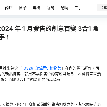
商店
圈子
專欄
新聞
幫助
二手
文章
 2024 年 1 月發售的創意百變 3合1 盒
手！
）月推出包含「
10326 自然歷史博物館
」在內的豐富新作，可
場的新品陣容、就是不讓你各位的荷包君喘息！本篇將帶來預
or）系列百變 3合1 主題盒組的商品情報。
真的被大大驚艷，除了自身相當偏愛的復古相機之外，其它像是溜冰