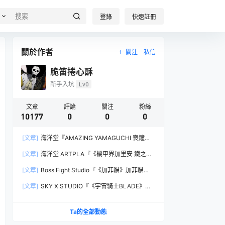
登錄
快速註冊
關於作者
關注
私信
脆笛捲心酥
新手入坑
Lv0
文章
評論
關注
粉絲
10177
0
0
0
[文章]
海洋堂『AMAZING YAMAGUCHI 喪鐘
（Deathstroke）Ver.1.5 』可動人偶，新增弒神者
[文章]
海洋堂 ARTPLA『《機甲界加里安 鐵之紋
之刃與大魄力火焰特效！
章》邪神兵』組裝模型，公司草創期的傳奇作品新
[文章]
Boss Fight Studio『《加菲貓》加菲貓
規再現！
（Garfield）』1:1 比例角色模型，從圖片就能感
[文章]
SKY X STUDIO『《宇宙騎士BLADE》
受到的龐大份量！
Tekkaman Evil』合金可動模型，戰損盔甲配件再
現與 Blade 戰鬥的場面！
Ta的全部動態