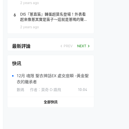
場！
2 years ago
6
DIS『蔥直笛』轉蛋超莫名登場！外表看
起來像蔥其實是笛子～這就是蔥鳴的聲音
♪
2 years ago
最新評論
PREV
NEXT
快讯
12月 魂限 聖衣神話EX 處女座瞬 -黃金聖
衣的繼承者
數碼
作者：
莫奇·D·路飛
10:04
全部快訊