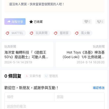
還沒有人贊賞，快來當第壹個贊賞的人吧！
0
0
海報分享
已收藏
MATTEL
玩具新聞
藝術家
風火輪
玩具新聞
玩具新聞
海洋堂 輪轉科技『《遊戲王
Hot Toys《洛基》神洛基
5D’s》廢品戰士』可動人偶，
（God Loki）1/6 比例收藏級
再現不動遊星愛用卡牌在決鬥
人偶 手握多元宇宙支線、登上
2024-5-14 14:29:19
2024-5-14 16:26:20
中的速度感！
永恆的皇座！
0 條回复
文章作者
管理员
A
M
歡迎您，新朋友，感謝參與互動！
確認修改