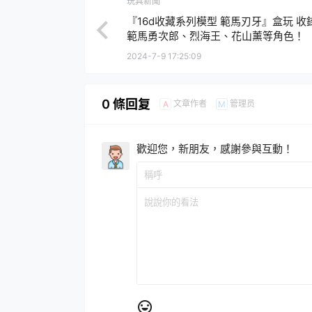
玩具新聞
『16d收藏系列模型 範馬刃牙』盒玩 收
範馬勇次郎、烈海王、花山薰等角色！
2024-7-9 17:25:09
0 條回复
文章作者
管理员
A
M
歡迎您，新朋友，感謝參與互動！