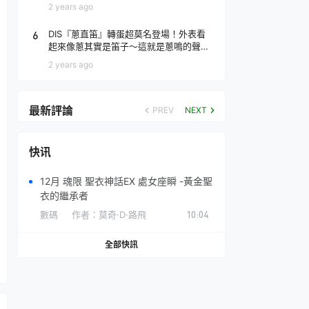
場！
2 years ago
6
DIS『蔥直笛』轉蛋超莫名登場！外表看
起來像蔥其實是笛子～這就是蔥鳴的聲音
♪
2 years ago
最新評論
PREV
NEXT
快讯
12月 魂限 聖衣神話EX 處女座瞬 -黃金聖
衣的繼承者
數碼
作者：
莫奇·D·路飛
10:04
全部快訊