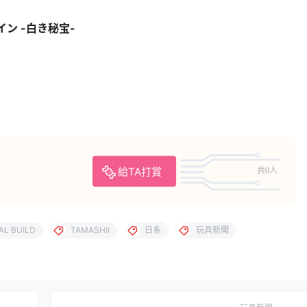
バイン -白き秘宝-
給TA打賞
共0人
AL BUILD
TAMASHII
日系
玩具新聞