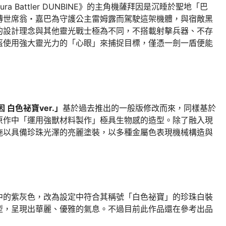
Aura Battler DUNBINE》的主角機薩拜因是沉睡於聖地「巴
轉世席翁・嘉巴為守護公主雷姆露而駕駛這架機體，與宿敵黑
的設計理念與其他靈光戰士極為不同，不搭載射擊兵器、不存
盔使用強大靈光力的「心眼」來捕捉目標，僅憑一劍一盾便能
拜因 白色祕寶ver.」
基於過去推出的一般版修改而來，同樣基於
原作中「運用強獸材料製作」極具生物感的造型。除了融入現
施以具備珍珠光澤的亮麗塗裝，以多種金屬色表現機械構造與
中的紫灰色，改為設定中符合其稱號「白色祕寶」的珍珠白裝
型，呈現出華麗、優雅的氣息。不過目前此作品還在參考出品