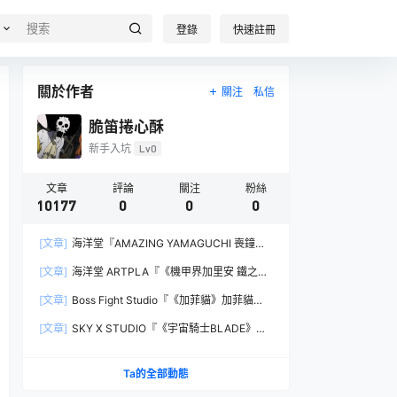
登錄
快速註冊
關於作者
關注
私信
脆笛捲心酥
新手入坑
Lv0
文章
評論
關注
粉絲
10177
0
0
0
[文章]
海洋堂『AMAZING YAMAGUCHI 喪鐘
（Deathstroke）Ver.1.5 』可動人偶，新增弒神者
[文章]
海洋堂 ARTPLA『《機甲界加里安 鐵之紋
之刃與大魄力火焰特效！
章》邪神兵』組裝模型，公司草創期的傳奇作品新
[文章]
Boss Fight Studio『《加菲貓》加菲貓
規再現！
（Garfield）』1:1 比例角色模型，從圖片就能感
[文章]
SKY X STUDIO『《宇宙騎士BLADE》
受到的龐大份量！
Tekkaman Evil』合金可動模型，戰損盔甲配件再
現與 Blade 戰鬥的場面！
Ta的全部動態