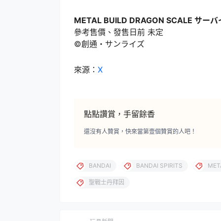
METAL BUILD DRAGON SCALE サー
參考售價、發售日前 未定
©︎創通・サンライズ
來源：
X
點點讚賞，手留餘香
還沒有人贊賞，快來當第壹個贊賞的人吧！
BANDAI
BANDAI SPIRITS
MET
聖戰士丹拜因