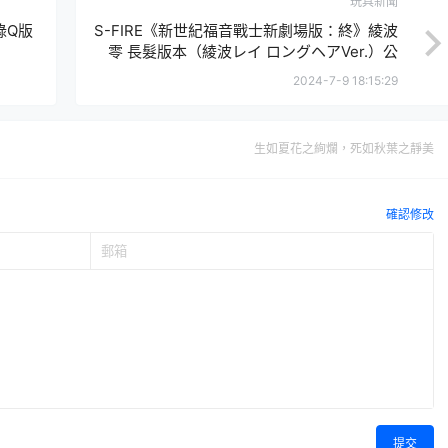
玩具新聞
錄Q版
S-FIRE《新世紀福音戰士新劇場版：終》綾波
零 長髮版本（綾波レイ ロングヘアVer.​）公
開！
2024-7-9 18:15:29
生如夏花之絢爛，死如秋葉之靜美
確認修改
提交