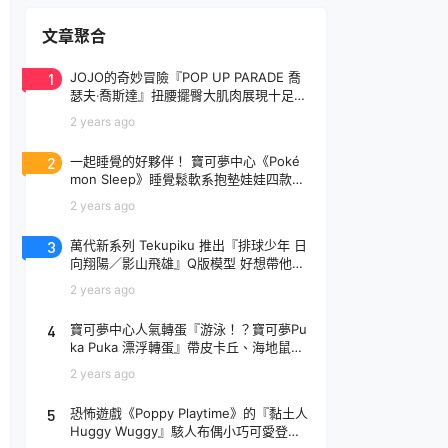
文章聚合
1
JOJO的奇妙冒險『POP UP PARADE 喬
瑟夫‧喬斯達』扭腰擺臀大肌肉展現十足騷
氣！
2 years ago
2
一起睡覺的好夥伴！ 寶可夢中心《Poké
mon Sleep》睡覺鬆軟系抱墊娃娃四款登
場
2 years ago
3
萬代新系列 Tekupiku 推出『排球少年 日
向翔陽／影山飛雄』Q版模型 好想帶他出
去玩～
2 years ago
4
寶可夢中心人氣轉蛋『游泳！？寶可夢Pu
ka Puka 漂浮轉蛋』帶皮卡丘、海地鼠去
玩水啦～
2 years ago
5
恐怖遊戲《Poppy Playtime》的『黏土人
Huggy Wuggy』駭人布偶小巧可愛登