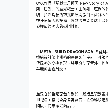
OVA作品《聖戰士丹拜因 New Story of 
朗・巴朗」的靈光戰士，主角翔・座間的
騎士拉邦駕駛的茲瓦斯展開激鬥。薩拜因
在任何儀表板設備，駕駛者需要要戴上頭
發揮最為強大的戰鬥性能。
「METAL BUILD DRAGON SCALE 薩
機械設計師出渕裕的畫稿延伸設計，強調
代風格的高挑身形、裝甲分割配置外，也
華麗的金色雕紋。
差異在於整體配色有別於一般版呈現動畫
甲配色，搭配全身各部寶石、金色雕紋造
階段，尚未確定商品化。