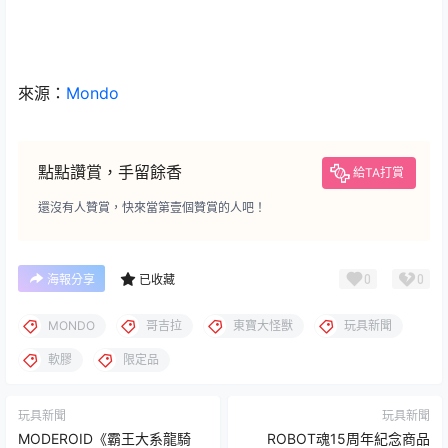
來源：
Mondo
點點讚賞，手留餘香
給TA打賞
還沒有人贊賞，快來當第壹個贊賞的人吧！
0
0
海報分享
已收藏
MONDO
哥吉拉
東寶大怪獸
玩具新聞
軟膠
限定品
玩具新聞
玩具新聞
MODEROID《霸王大系龍騎
ROBOT魂15周年紀念商品