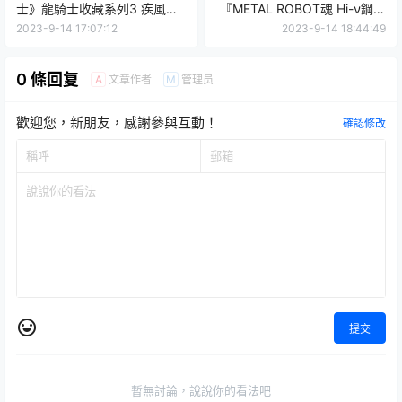
士》龍騎士收藏系列3 疾風丸
『METAL ROBOT魂 Hi-ν鋼彈
＆德林卡
阿姆羅特別配色版』結合金
2023-9-14 17:07:12
2023-9-14 18:44:49
屬、珍珠色再登場！
0 條回复
文章作者
管理员
A
M
歡迎您，新朋友，感謝參與互動！
確認修改
提交
暫無討論，說說你的看法吧