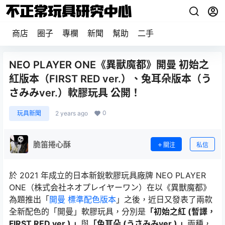
商店
圈子
專欄
新聞
幫助
二手
NEO PLAYER ONE《異獸魔都》開曼 初始之
紅版本（FIRST RED ver.）、兔耳朵版本（う
さみみver.）軟膠玩具 公開！
0
玩具新聞
2 years ago
脆笛捲心酥
關注
私信
於 2021 年成立的日本新銳軟膠玩具廠牌 NEO PLAYER
ONE（株式会社ネオプレイヤーワン）在以《異獸魔都》
為題推出「
開曼 標準配色版本
」之後，近日又發表了兩款
全新配色的「開曼」軟膠玩具，分別是
「初始之紅 (暫譯，
FIRST RED ver.) 」
與
「兔耳朵 (うさみみver.) 」
兩種，