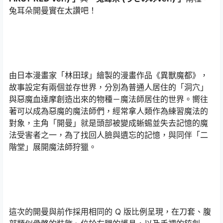
兔耳朵開曼實在太讚吧！
由日本漫畫家「林田球」繪製的漫畫作品《異獸魔都》，
故事設定有兩個並存世界，分別為普通人居住的「洞穴」
與惡魔血達摩創造出來的物種－魔法師居住的世界。嚮往
著可以成為惡魔的魔法師們，經常拿人類作為練習魔法的
對象，主角「開曼」就是頭部被變成蜥蜴並失去記憶的魔
法受害者之一，為了找回人臉與遺忘的記憶，與同伴「二
階堂」展開魔法師狩獵。
這次的開曼與前作採用相同的 Q 版比例呈現，在刀套、腹