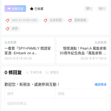
0
0
海報分享
已收藏
NEO PLAYER ONE
玩具新聞
異獸魔都
軟膠
玩具新聞
玩具新聞
一番賞「SPY×FAMILY 間諜家
情懷滿點！Peari.A 萬能麥斯
家酒 -Embark on a
30周年紀念商品『萬能麥斯 奇
mission-」可以放置小物的安
異點 全能者之帽』傳奇玩具回
2023-9-8 14:34:35
2023-9-8 17:18:14
妮亞模型 可愛開抽！
歸
0 條回复
文章作者
管理员
A
M
歡迎您，新朋友，感謝參與互動！
確認修改