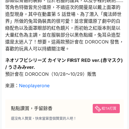
部類似骨骼的裝飾、位於右腿的護具，以及手裡的銃劍……
等角色特徵皆充分還原，不過這次的開曼是以戴上面罩的
造型現身，其中在動畫第 5 話登場、為了潛入「魔法師世
界」所做的兔耳偽裝真的很可愛！並忠實還原了劇中的白
綠配色以及面罩眼部的紅色鏡片，而初始之紅版本則是以
大量紅色為主調，並在服裝部分以黑色點綴，兔耳朵造型
還是太迷人了！想要。這兩款預計會在 DOROCON 發售，
喜歡的玩具人可以持續關注喔。
ネオソフビシリーズ カイマン FIRST RED ver.(赤マスク)
/ うさみみver.
預計會在 DOROCON（10/28～10/29）販售
來源：
Neoplayerone
點點讚賞，手留餘香
給TA打賞
還沒有人贊賞，快來當第壹個贊賞的人吧！