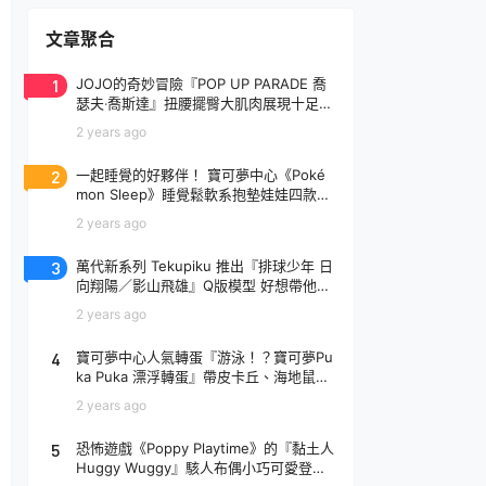
文章聚合
1
JOJO的奇妙冒險『POP UP PARADE 喬
瑟夫‧喬斯達』扭腰擺臀大肌肉展現十足騷
氣！
2 years ago
2
一起睡覺的好夥伴！ 寶可夢中心《Poké
mon Sleep》睡覺鬆軟系抱墊娃娃四款登
場
2 years ago
3
萬代新系列 Tekupiku 推出『排球少年 日
向翔陽／影山飛雄』Q版模型 好想帶他出
去玩～
2 years ago
4
寶可夢中心人氣轉蛋『游泳！？寶可夢Pu
ka Puka 漂浮轉蛋』帶皮卡丘、海地鼠去
玩水啦～
2 years ago
5
恐怖遊戲《Poppy Playtime》的『黏土人
Huggy Wuggy』駭人布偶小巧可愛登