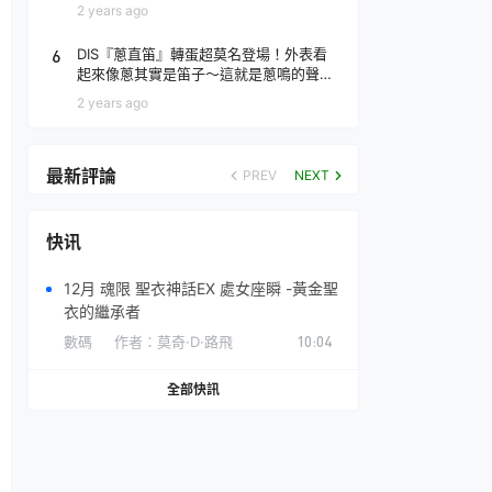
場！
2 years ago
6
DIS『蔥直笛』轉蛋超莫名登場！外表看
起來像蔥其實是笛子～這就是蔥鳴的聲音
♪
2 years ago
最新評論
PREV
NEXT
快讯
12月 魂限 聖衣神話EX 處女座瞬 -黃金聖
衣的繼承者
數碼
作者：
莫奇·D·路飛
10:04
全部快訊