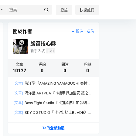
登錄
快速註冊
關於作者
關注
私信
脆笛捲心酥
新手入坑
Lv0
文章
評論
關注
粉絲
10177
0
0
0
[文章]
海洋堂『AMAZING YAMAGUCHI 喪鐘
（Deathstroke）Ver.1.5 』可動人偶，新增弒神者
[文章]
海洋堂 ARTPLA『《機甲界加里安 鐵之紋
之刃與大魄力火焰特效！
章》邪神兵』組裝模型，公司草創期的傳奇作品新
[文章]
Boss Fight Studio『《加菲貓》加菲貓
規再現！
（Garfield）』1:1 比例角色模型，從圖片就能感
[文章]
SKY X STUDIO『《宇宙騎士BLADE》
受到的龐大份量！
Tekkaman Evil』合金可動模型，戰損盔甲配件再
現與 Blade 戰鬥的場面！
Ta的全部動態