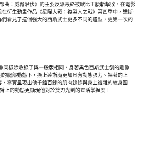
際大戰首部曲：威脅潛伏》的主要反派最終被歐比王腰斬擊敗，在電影
但在衍生動畫作品《星際大戰：複製人之戰》第四季中，達斯·
絲們看見了這個強大的西斯武士更多不同的造型，更第一次的
藏雕像同樣除收錄了與一般版相同，身著黑色西斯武士刨的雕像
同的腿部動態下，換上達斯魔更加具有動態張力、裸著的上
容，寫實呈現出他千錘百鍊的肌肉線條與身上複雜的紋身圖
在手臂上的動態更顯現他對於雙刃光劍的靈活掌握度！