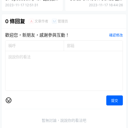
性感太空服輕盈漂浮～
洛特・阿爾比昂』搭載原創可
2023-11-17 12:51:31
2023-11-17 16:44:26
動外裝機構！
0 條回复
文章作者
管理员
A
M
歡迎您，新朋友，感謝參與互動！
確認修改
提交
暫無討論，說說你的看法吧