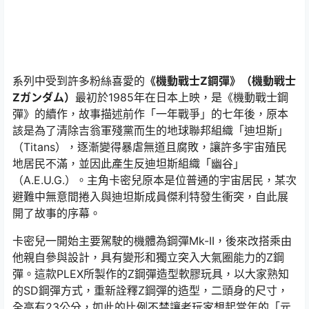
系列中受到許多粉絲喜愛的
《機動戰士Z鋼彈》（機動戦士
Zガンダム）
最初於1985年在日本上映，是《機動戰士鋼
彈》的續作，故事描述前作「一年戰爭」的七年後，原本
該是為了清除吉翁軍殘黨而生的地球聯邦組織「迪坦斯」
（Titans），逐漸變得暴虐無道且腐敗，讓許多宇宙殖民
地居民不滿，並因此產生反迪坦斯組織「幽谷」
（A.E.U.G.）。主角卡密兒原本是位普通的宇宙居民，某次
避難中無意間捲入與迪坦斯成員傑利特發生衝突，自此展
開了故事的序幕。
卡密兒一開始主要駕駛的機體為鋼彈Mk-II，後來改搭乘由
他親自參與設計，具有變形和獨立突入大氣圈能力的Z鋼
彈。這款PLEX所製作的Z鋼彈造型軟膠玩具，以大家熟知
的SD鋼彈方式，重新詮釋Z鋼彈的造型，二頭身的尺寸，
全高有23公分，如此的比例不禁讓老玩家想起當年的「元