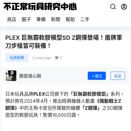
商店
圈子
專欄
新聞
幫助
二手
PLEX 巨無霸軟膠模型SD Z鋼彈登場！盾牌軍
刀步槍皆可裝備！
0
玩具新聞
2 years ago
脆笛捲心酥
關注
私信
日本玩具品牌
PLEX
公司旗下的
「巨無霸軟膠模型」
系列，
預計將在2024年4月，推出經典機器人動畫
《機動戰士Z
鋼彈》
中的主角卡密兒所駕駛的機體
「Z鋼彈」
之SD鋼彈
造型的軟膠玩具！售價16,500日圓。