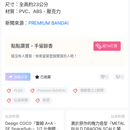
尺寸：全高約23公分
材質：PVC、ABS、壓克力
新聞來源：
PREMIUM BANDAI
點點讚賞，手留餘香
給TA打賞
還沒有人贊賞，快來當第壹個贊賞的人吧！
0
0
海報分享
已收藏
PLEX
Premium BANDAI
機動戰士Z鋼彈
玩具新聞
軟膠
玩具新聞
玩具新聞
Design COCO『雷姆 A×A -
異於原作的魄力造型『METAL
SF SpaceSuit-』1/7 比例模型
BUILD DRAGON SCALE 蘭斯