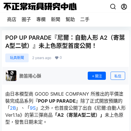
商店
圈子
專欄
新聞
幫助
二手
POP UP PARADE『尼爾：自動人形 A2（寄葉
A型二號）』未上色原型首度公開！
0
玩具新聞
2 years ago
脆笛捲心酥
關注
私信
由日本模型商 GOOD SMILE COMPANY 所推出的平價塗
裝完成品系列
『POP UP PARADE』
除了正式開放預購的
「
2B
」、「
9S
」之外，也首度公開了出自《尼爾:自動人形
Ver1.1a》的第三彈商品
「A2（寄葉A型二號）」
未上色原
型，發售日期未定。