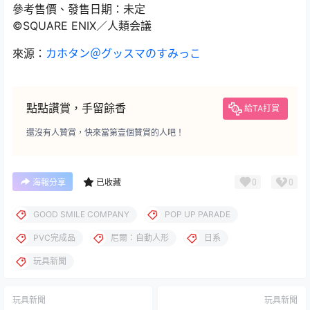
參考售價、發售日期：未定
©SQUARE ENIX／人類会議
來源：
カホタン＠グッスマのすみっこ
點點讚賞，手留餘香
給TA打賞
還沒有人贊賞，快來當第壹個贊賞的人吧！
0
0
海報分享
已收藏
GOOD SMILE COMPANY
POP UP PARADE
PVC完成品
尼爾：自動人形
日系
玩具新聞
玩具新聞
玩具新聞