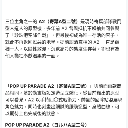
三位主角之一的
A2（寄葉A型二號）
是現時寄葉部隊戰鬥
型人造人的原型機，多年前 A2 曾與抵抗軍領袖共同參與
了「珍珠港空降作戰」，但最後卻成為唯一存活的棄子，
就此不再返回厭惡的地堡。提前認清真相的 A2 一直是孤
獨一人，以隨性散漫、沉默高冷的態度生存著，卻也有為
他人犧牲奉獻溫柔的一面。
「POP UP PARADE A2（寄葉A型二號）」
與前面兩款商
品相同，基於動畫版設定造型立體化。從目前釋出的原型
可以看見，A2 以手持四〇式戰術刀、帥氣的回眸站姿展現
角色魅力，同時也刻畫出細膩的服裝造型、身體曲線，可
以期待上色完成後的狀態。
POP UP PARADE A2（ヨルハA型二号）