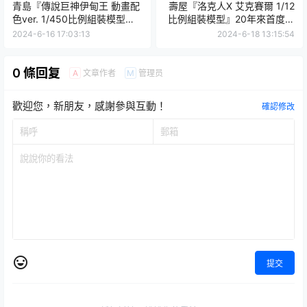
青島『傳說巨神伊甸王 動畫配
壽屋『洛克人X 艾克賽爾 1/12
色ver. 1/450比例組裝模型』
比例組裝模型』20年來首度參
翻新成型色、盒繪設計再次登
戰！三大主角終於到齊啦～
2024-6-16 17:03:13
2024-6-18 13:15:54
場！
0 條回复
文章作者
管理员
A
M
歡迎您，新朋友，感謝參與互動！
確認修改
提交