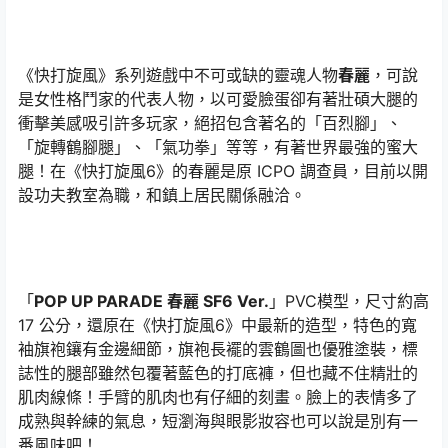
《快打旋風》系列遊戲中不可或缺的靈魂人物
春麗
，可說
是女性格鬥家的代表人物，以可愛臉蛋卻有著壯碩大腿的
衝擊美感吸引許多玩家，絕招包含著名的「百烈腳」、
「旋轉鶴腳腿」、「氣功拳」等等，有著世界最強的蜜大
腿！在《快打旋風6》的春麗是原 ICPO 調查員，目前以開
設功夫教室為職，和鎮上居民關係融洽。
「
POP UP PARADE 春麗 SF6 Ver.
」PVC模型，尺寸約高
17 公分，還原在《快打旋風6》中最新的造型，特色的寬
袖旗袍鑲有金邊細節，旗袍長襬的雲鶴圖也優雅塗裝，標
誌性的腿部雖然包覆著藍色的打底褲，但也藏不住精壯的
肌肉線條！手臂的肌肉也有仔細的刻畫。臉上的表情多了
成熟與幹練的氣息，短瀏海與眼影妝容也可以說是別有一
番風味吧！