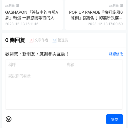
玩具新聞
玩具新聞
GASHAPON『等待中的哆啦A
POP UP PARADE『快打旋風6
夢』轉蛋 一臉悠閒等待的大雄
蛛俐』挑釁對手的無所畏懼之
和哆啦A夢真是太可愛了！
姿性感再現
2023-12-13 16:11:16
2023-12-13 17:00:50
0 條回复
文章作者
管理员
A
M
歡迎您，新朋友，感謝參與互動！
確認修改
提交