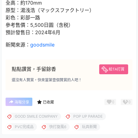
全高：約170mm
原型：湯浅浩（マックスファクトリー）
彩色：彩部一路
參考售價：5,500日圓（含税）
預計發售日：2024年6月
新聞來源：
goodsmile
點點讚賞，手留餘香
給TA打賞
還沒有人贊賞，快來當第壹個贊賞的人吧！
0
0
海報分享
已收藏
GOOD SMILE COMPANY
POP UP PARADE
PVC完成品
快打旋風6
玩具新聞