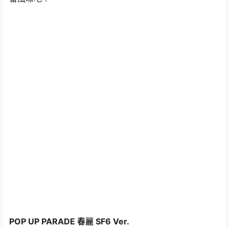
POP UP PARADE 春麗 SF6 Ver.