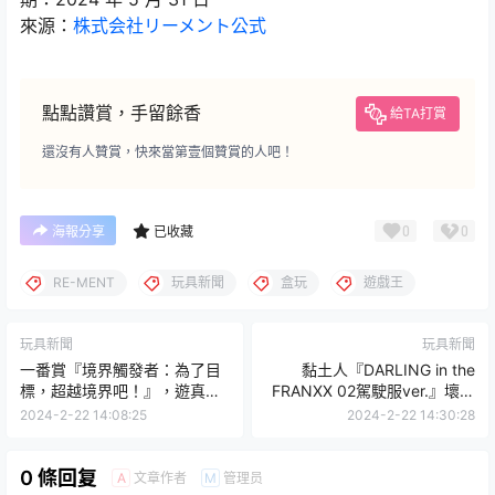
來源：
株式会社リーメント公式
點點讚賞，手留餘香
給TA打賞
還沒有人贊賞，快來當第壹個贊賞的人吧！
0
0
海報分享
已收藏
RE-MENT
玩具新聞
盒玩
遊戲王
玩具新聞
玩具新聞
一番賞『境界觸發者：為了目
黏土人『DARLING in the
標，超越境界吧！』，遊真從
FRANXX 02駕駛服ver.』壞壞
容的微笑 5 月火熱開抽！
笑臉、吐舌頭臉、失控臉一次
2024-2-22 14:08:25
2024-2-22 14:30:28
滿足！
0 條回复
文章作者
管理员
A
M