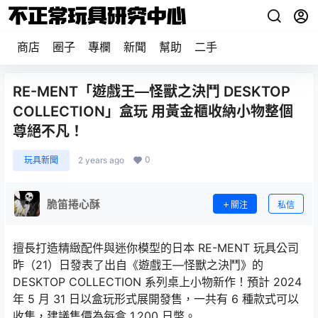
商店
圈子
專欄
新聞
幫助
二手
RE-MENT「遊戲王—怪獸之決鬥 DESKTOP
COLLECTION」盒玩 用黃金櫃收納小物整個
尊絕不凡！
0
玩具新聞
2 years ago
脆笛捲心酥
關注
私信
擅長打造精緻配件與迷你模型的日本 RE-MENT 玩具公司
昨（21）日發表了出自《遊戲王—怪獸之決鬥》的
DESKTOP COLLECTION 系列桌上小物新作！預計 2024
年 5 月 31 日以盒玩形式展開發售，一共有 6 種款式可以
收集，建議售價為每盒 1,200 日幣。