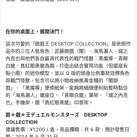
在你的桌面上，展開決鬥！
這次可愛的「遊戲王 DESKTOP COLLECTION」是依照作
品中的三位人氣角色：武藤遊戲（闇）、海馬瀨人、城之
內克也與他們各自最具代表性的戰鬥怪獸：黑魔導、青眼
白龍、真紅眼黑龍為題，打造出結合實用功能（但還是有
點小廢）的迷你模型，並以 Q 版的頭身比例重新詮釋角色
與戰鬥怪獸，包含可以將小物收納進黃金櫃的「闇遊
戲」、「黑魔導」便條紙架、能夠將細細便利貼暫時黏住
的「海馬瀨人」連座位、「青眼白龍」筆架、「城之內克
也」手機架，跟「真紅眼黑龍」印章架。
遊☆戯☆王デュエルモンスターズ DESKTOP
COLLECTION
建議售價：¥1,200 / 盒，商品種類：共 6 款，預計發售日
期：2024 年 5 月 31 日