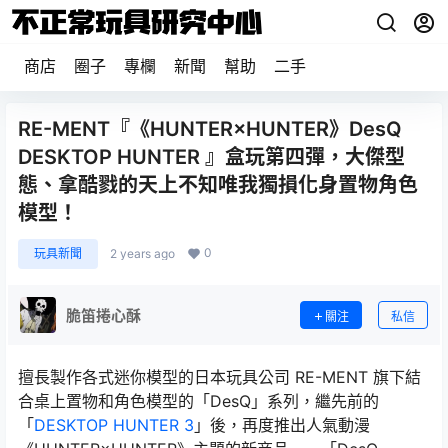
商店
圈子
專欄
新聞
幫助
二手
RE-MENT『《HUNTER×HUNTER》DesQ
DESKTOP HUNTER 』盒玩第四彈，大傑型
態、拿酷戮的天上不知唯我獨損化身置物角色
模型！
0
玩具新聞
2 years ago
脆笛捲心酥
關注
私信
擅長製作各式迷你模型的日本玩具公司 RE-MENT 旗下結
合桌上置物和角色模型的「DesQ」系列，繼先前的
「
DESKTOP HUNTER 3
」後，再度推出人氣動漫