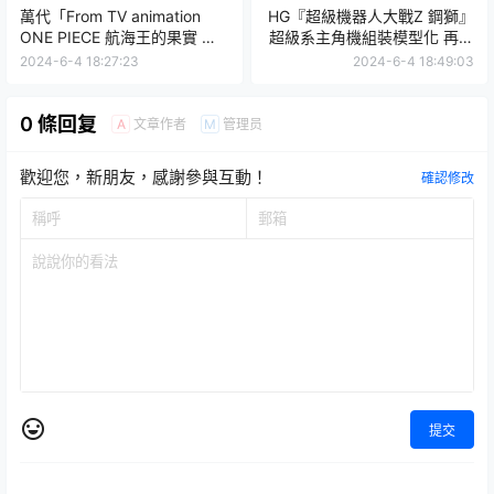
萬代「From TV animation
HG『超級機器人大戰Z 鋼獅』
ONE PIECE 航海王的果實 第
超級系主角機組裝模型化 再現
十八海戰」轉蛋
23 公分扳手武裝、魄力戰鬥形
2024-6-4 18:27:23
2024-6-4 18:49:03
態變形！
0 條回复
文章作者
管理员
A
M
歡迎您，新朋友，感謝參與互動！
確認修改
提交