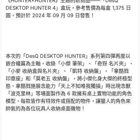
《HUNTER×HUNTER》主題的新商品——「DesQ
DESKTOP HUNTER 4」盒玩，參考售價為每盒 1,375 日
圓，預計於 2024 年 09 月 09 日發售！
本次的「DesQ DESKTOP HUNTER」系列第四彈再度以
嵌合蟻篇為主軸，收錄「小傑 筆架」、「奇犽 名片夾」、
「小麥 收納盒與名片夾」、「凱特 收納盤」、「拿酷戮
印章座」和「莫老五 收納盤」，將小傑化身大傑的終極型
態、拿酷戮施展念能力「天上不知唯我獨損」時出現念獸
「波克里林」等場面製作為 6 款擁有桌上置物功能的角色
模型，每款皆作有特效件或搭配的物件，讓獵人的角色來
帥氣的為各位玩具人收納桌面雜物！