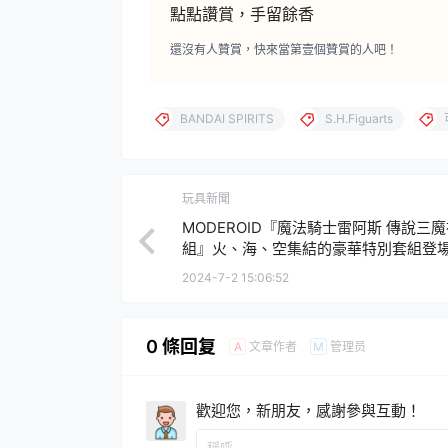
點點讚賞，手留餘香
還沒有人贊賞，快來當第壹個贊賞的人吧！
BANDAI SPIRITS
S.H.Figuarts
玩具新聞
MODEROID『魔法騎士雷阿斯 傳說三
組』火、海、空集結的豪華特別套組登
2024-7-2 15:06:52
0 條回复
文章作者
管理员
A
M
歡迎您，新朋友，感謝參與互動！