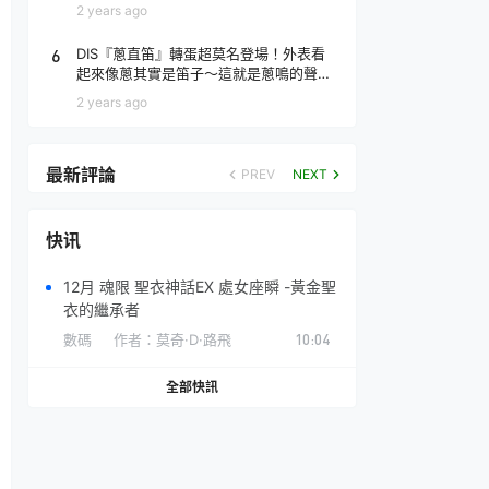
場！
2 years ago
6
DIS『蔥直笛』轉蛋超莫名登場！外表看
起來像蔥其實是笛子～這就是蔥鳴的聲音
♪
2 years ago
最新評論
PREV
NEXT
快讯
12月 魂限 聖衣神話EX 處女座瞬 -黃金聖
衣的繼承者
數碼
作者：
莫奇·D·路飛
10:04
全部快訊