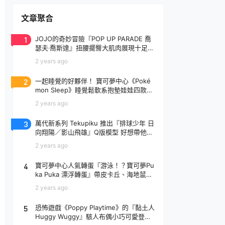
文章聚合
1
JOJO的奇妙冒險『POP UP PARADE 喬
瑟夫‧喬斯達』扭腰擺臀大肌肉展現十足騷
氣！
2 years ago
2
一起睡覺的好夥伴！ 寶可夢中心《Poké
mon Sleep》睡覺鬆軟系抱墊娃娃四款登
場
2 years ago
3
萬代新系列 Tekupiku 推出『排球少年 日
向翔陽／影山飛雄』Q版模型 好想帶他出
去玩～
2 years ago
4
寶可夢中心人氣轉蛋『游泳！？寶可夢Pu
ka Puka 漂浮轉蛋』帶皮卡丘、海地鼠去
玩水啦～
2 years ago
5
恐怖遊戲《Poppy Playtime》的『黏土人
Huggy Wuggy』駭人布偶小巧可愛登