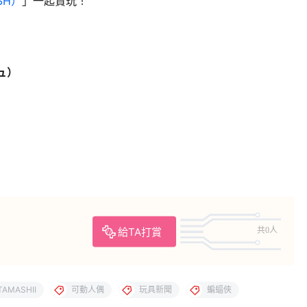
ASH）
」一起賞玩！
シュ）
給TA打賞
共0人
TAMASHII
可動人偶
玩具新聞
蝙蝠俠