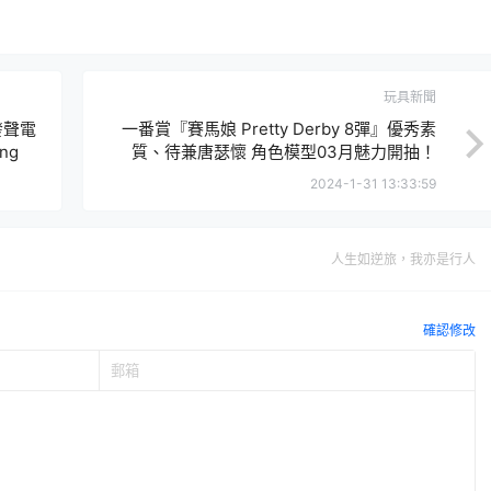
玩具新聞
發聲電
一番賞『賽馬娘 Pretty Derby 8彈』優秀素
ng
質、待兼唐瑟懷 角色模型03月魅力開抽！
2024-1-31 13:33:59
人生如逆旅，我亦是行人
確認修改