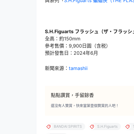
與系列「
S.H.Figuarts 蝙蝠俠（THE FL
S.H.Figuarts フラッシュ（ザ・フラッ
全高：約150mm
參考售價：9,900日圓（含税）
預計發售日：2024年6月
新聞來源：
tamashii
點點讚賞，手留餘香
還沒有人贊賞，快來當第壹個贊賞的人吧！
BANDAI SPIRITS
S.H.Figuarts