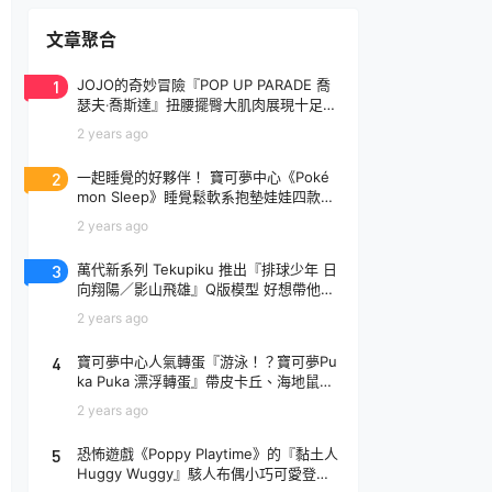
文章聚合
1
JOJO的奇妙冒險『POP UP PARADE 喬
瑟夫‧喬斯達』扭腰擺臀大肌肉展現十足騷
氣！
2 years ago
2
一起睡覺的好夥伴！ 寶可夢中心《Poké
mon Sleep》睡覺鬆軟系抱墊娃娃四款登
場
2 years ago
3
萬代新系列 Tekupiku 推出『排球少年 日
向翔陽／影山飛雄』Q版模型 好想帶他出
去玩～
2 years ago
4
寶可夢中心人氣轉蛋『游泳！？寶可夢Pu
ka Puka 漂浮轉蛋』帶皮卡丘、海地鼠去
玩水啦～
2 years ago
5
恐怖遊戲《Poppy Playtime》的『黏土人
Huggy Wuggy』駭人布偶小巧可愛登