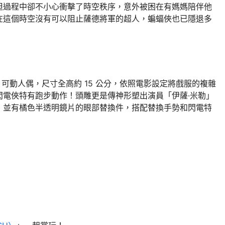
但過程中卻不小心衝擊了時空秩序，意外被困在有媽媽陪伴他
在這個時空沒有可以阻止薩德將軍的超人，蝙蝠俠也已隱退多
」可動人偶，尺寸全高約 15 公分，依照電影設定將戲服的複雜
閃電俠特有跑步動作！頭雕更是傳神形塑出演員「伊薩·米勒」
，並有橘色半透明鏡片的眼部替換件，搭配替換手勢和閃電特