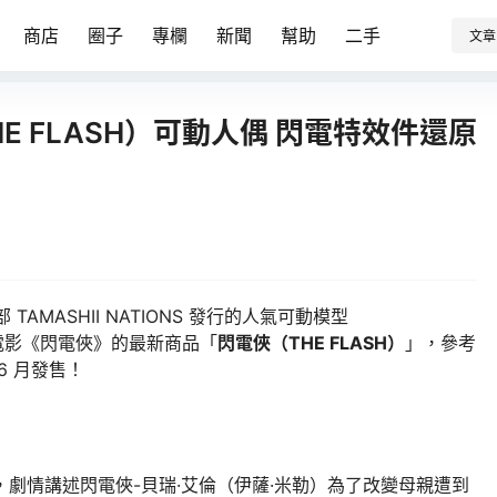
商店
圈子
專欄
新聞
幫助
二手
文章
俠（THE FLASH）可動人偶 閃電特效件還原
部 TAMASHII NATIONS 發行的人氣可動模型
DC 電影《閃電俠》的最新商品「
閃電俠（THE FLASH）
」，參考
06 月發售！
，劇情講述閃電俠-貝瑞·艾倫（伊薩·米勒）為了改變母親遭到