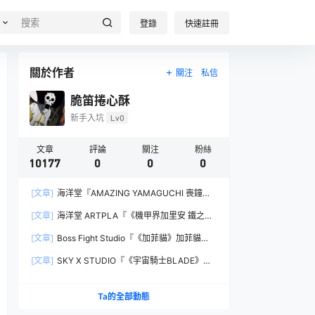
登錄
快速註冊
關於作者
關注
私信
脆笛捲心酥
新手入坑
Lv0
文章
評論
關注
粉絲
10177
0
0
0
[文章]
海洋堂『AMAZING YAMAGUCHI 喪鐘
（Deathstroke）Ver.1.5 』可動人偶，新增弒神者
[文章]
海洋堂 ARTPLA『《機甲界加里安 鐵之紋
之刃與大魄力火焰特效！
章》邪神兵』組裝模型，公司草創期的傳奇作品新
[文章]
Boss Fight Studio『《加菲貓》加菲貓
規再現！
（Garfield）』1:1 比例角色模型，從圖片就能感
[文章]
SKY X STUDIO『《宇宙騎士BLADE》
受到的龐大份量！
Tekkaman Evil』合金可動模型，戰損盔甲配件再
現與 Blade 戰鬥的場面！
Ta的全部動態