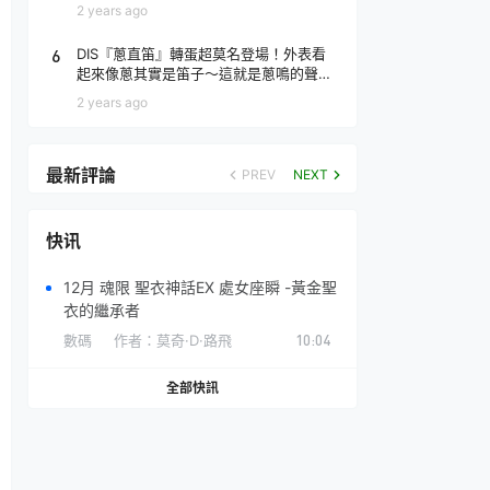
場！
2 years ago
6
DIS『蔥直笛』轉蛋超莫名登場！外表看
起來像蔥其實是笛子～這就是蔥鳴的聲音
♪
2 years ago
最新評論
PREV
NEXT
快讯
12月 魂限 聖衣神話EX 處女座瞬 -黃金聖
衣的繼承者
數碼
作者：
莫奇·D·路飛
10:04
全部快訊