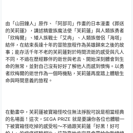
由「山田鐘人」原作、「阿部司」作畫的日本漫畫《葬送
的芙莉蓮》，講述精靈族魔法使「芙莉蓮」與人類族勇者
「欣梅爾」、矮人族戰士「艾冉」、人類族僧侶「海塔」
結伴，在結束長達十年的冒險旅程作為英雄歸來之後的故
事；能存活千年不老的芙莉蓮對於時間流逝的感受與凡人
不同，不過在歷經夥伴的逝世與老去、開始深刻體會到生
命的無常，並對自己沒有好好了解他人而感到懊悔。以勇
者欣梅爾的逝世作為一個時機點，芙莉蓮再度踏上體驗生
命與時間意義的旅程。
在動畫中，芙莉蓮被寶箱怪咬住無法掙脫可說是相當經典
的名場面！這次，SEGA PRIZE 就是要讓你各位也體驗一
下被寶箱怪吃掉的感受啦～不過跟芙莉蓮「好黑！好可