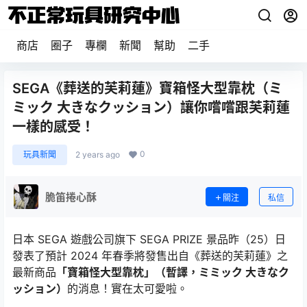
商店
圈子
專欄
新聞
幫助
二手
SEGA《葬送的芙莉蓮》寶箱怪大型靠枕（ミ
ミック 大きなクッション）讓你嚐嚐跟芙莉蓮
一樣的感受！
0
玩具新聞
2 years ago
脆笛捲心酥
關注
私信
日本 SEGA 遊戲公司旗下 SEGA PRIZE 景品昨（25）日
發表了預計 2024 年春季將發售出自《葬送的芙莉蓮》之
最新商品
「寶箱怪大型靠枕」（暫譯，ミミック 大きなク
ッション）
的消息！實在太可愛啦。