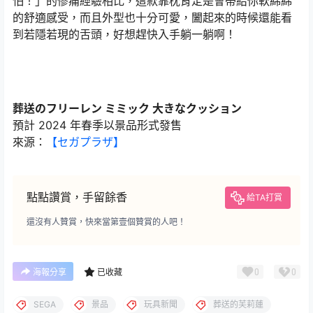
怕！」的慘痛經驗相比，這款靠枕肯定是會帶給你軟綿綿
的舒適感受，而且外型也十分可愛，闔起來的時候還能看
到若隱若現的舌頭，好想趕快入手躺一躺啊！
葬送のフリーレン ミミック 大きなクッション
預計 2024 年春季以景品形式發售
來源：
【セガプラザ】
點點讚賞，手留餘香
給TA打賞
還沒有人贊賞，快來當第壹個贊賞的人吧！
0
0
海報分享
已收藏
SEGA
景品
玩具新聞
葬送的芙莉蓮