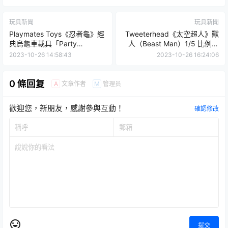
玩具新聞
玩具新聞
Playmates Toys《忍者龜》經
Tweeterhead《太空超人》獸
典烏龜車載具「Party
人（Beast Man）1/5 比例全
Wagon」再次上路！
身雕像 散發濃厚野性氣息！
2023-10-26 14:58:43
2023-10-26 16:24:06
0 條回复
文章作者
管理员
A
M
歡迎您，新朋友，感謝參與互動！
確認修改
提交