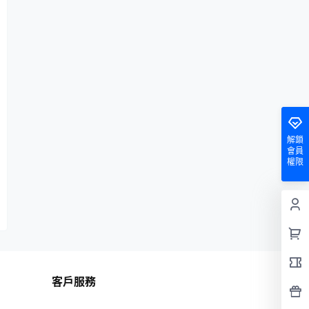
解鎖
會員
權限
客戶服務