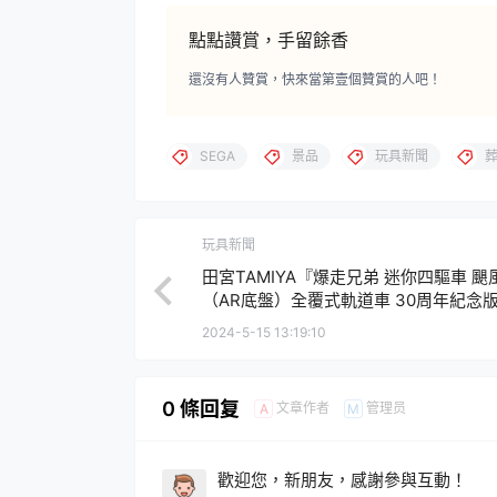
點點讚賞，手留餘香
還沒有人贊賞，快來當第壹個贊賞的人吧！
SEGA
景品
玩具新聞
玩具新聞
田宮TAMIYA『爆走兄弟 迷你四驅車 颶
（AR底盤）全覆式軌道車 30周年紀念
2024-5-15 13:19:10
0 條回复
文章作者
管理员
A
M
歡迎您，新朋友，感謝參與互動！