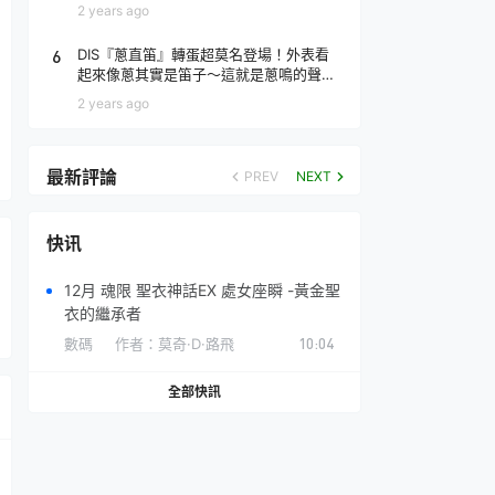
場！
2 years ago
6
DIS『蔥直笛』轉蛋超莫名登場！外表看
起來像蔥其實是笛子～這就是蔥鳴的聲音
♪
2 years ago
最新評論
PREV
NEXT
快讯
12月 魂限 聖衣神話EX 處女座瞬 -黃金聖
衣的繼承者
數碼
作者：
莫奇·D·路飛
10:04
全部快訊