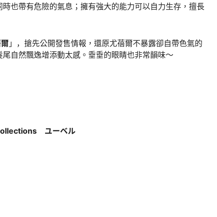
同時也帶有危險的氣息；擁有強大的能力可以自力生存，擅長
尤蓓爾
」，搶先公開發售情報，還原尤蓓爾不暴露卻自帶色氣的
髮尾自然飄逸增添動太感。垂垂的眼睛也非常韻味～
ollections ユーベル