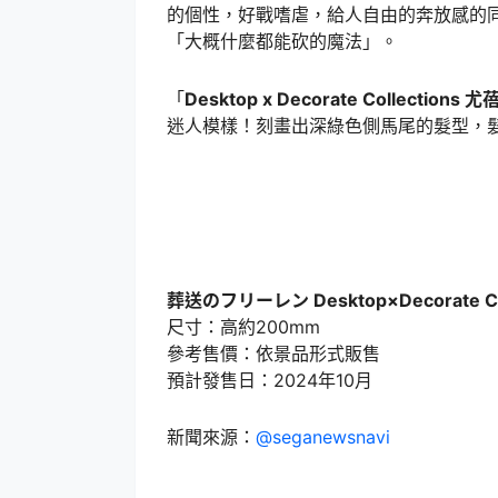
的個性，好戰嗜虐，給人自由的奔放感的
「大概什麼都能砍的魔法」。
「
Desktop x Decorate Collections 
迷人模樣！刻畫出深綠色側馬尾的髮型，
葬送のフリーレン Desktop×Decorate C
尺寸：高約200mm
參考售價：依景品形式販售
預計發售日：2024年10月
新聞來源：
@seganewsnavi