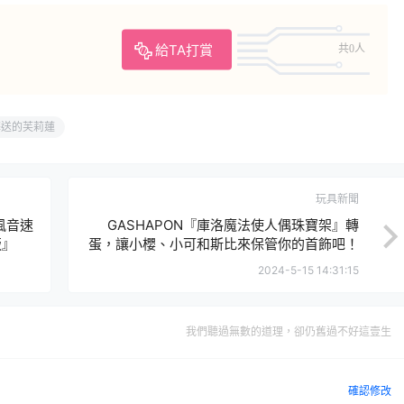
給TA打賞
共0人
葬送的芙莉蓮
玩具新聞
風音速
GASHAPON『庫洛魔法使人偶珠寶架』轉
版』
蛋，讓小櫻、小可和斯比來保管你的首飾吧！
2024-5-15 14:31:15
我們聽過無數的道理，卻仍舊過不好這壹生
確認修改