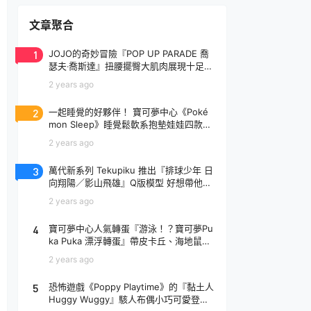
文章聚合
1
JOJO的奇妙冒險『POP UP PARADE 喬
瑟夫‧喬斯達』扭腰擺臀大肌肉展現十足騷
氣！
2 years ago
2
一起睡覺的好夥伴！ 寶可夢中心《Poké
mon Sleep》睡覺鬆軟系抱墊娃娃四款登
場
2 years ago
3
萬代新系列 Tekupiku 推出『排球少年 日
向翔陽／影山飛雄』Q版模型 好想帶他出
去玩～
2 years ago
4
寶可夢中心人氣轉蛋『游泳！？寶可夢Pu
ka Puka 漂浮轉蛋』帶皮卡丘、海地鼠去
玩水啦～
2 years ago
5
恐怖遊戲《Poppy Playtime》的『黏土人
Huggy Wuggy』駭人布偶小巧可愛登