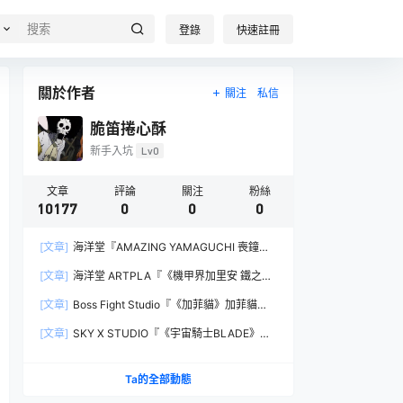
登錄
快速註冊
關於作者
關注
私信
脆笛捲心酥
新手入坑
Lv0
文章
評論
關注
粉絲
10177
0
0
0
[文章]
海洋堂『AMAZING YAMAGUCHI 喪鐘
（Deathstroke）Ver.1.5 』可動人偶，新增弒神者
[文章]
海洋堂 ARTPLA『《機甲界加里安 鐵之紋
之刃與大魄力火焰特效！
章》邪神兵』組裝模型，公司草創期的傳奇作品新
[文章]
Boss Fight Studio『《加菲貓》加菲貓
規再現！
（Garfield）』1:1 比例角色模型，從圖片就能感
[文章]
SKY X STUDIO『《宇宙騎士BLADE》
受到的龐大份量！
Tekkaman Evil』合金可動模型，戰損盔甲配件再
現與 Blade 戰鬥的場面！
Ta的全部動態